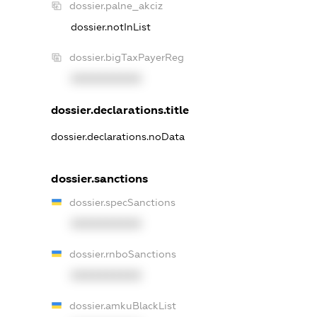
dossier.palne_akciz
dossier.notInList
dossier.bigTaxPayerReg
XXXXXXXXXX
dossier.declarations.title
dossier.declarations.noData
dossier.sanctions
dossier.specSanctions
XXXXXXXXXX
dossier.rnboSanctions
XXXXXXXXXX
dossier.amkuBlackList