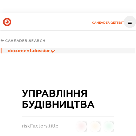
CAHEADER.GETTEST
CAHEADER.SEARCH
document.dossier
УПРАВЛІННЯ
БУДІВНИЦТВА
riskFactors.title
0
0
0