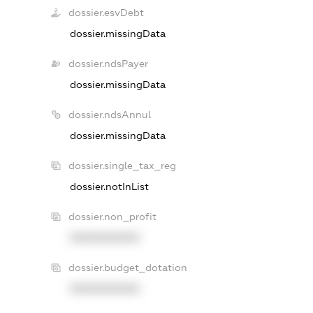
dossier.esvDebt
dossier.missingData
dossier.ndsPayer
dossier.missingData
dossier.ndsAnnul
dossier.missingData
dossier.single_tax_reg
dossier.notInList
dossier.non_profit
XXXXXXXXXX
dossier.budget_dotation
XXXXXXXXXX