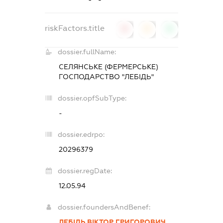
riskFactors.title
0
0
0
dossier.fullName:
СЕЛЯНСЬКЕ (ФЕРМЕРСЬКЕ)
ГОСПОДАРСТВО "ЛЕБІДЬ"
dossier.opfSubType:
-
dossier.edrpo:
20296379
dossier.regDate:
12.05.94
dossier.foundersAndBenef:
ЛЕБІДЬ ВІКТОР ГРИГОРОВИЧ