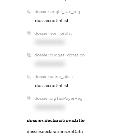
dossier.single_tax_reg
dossier.notInList
dossier.non_profit
XXXXXXXXXX
dossier.budget_dotation
XXXXXXXXXX
dossier.palne_akciz
dossier.notInList
dossier.bigTaxPayerReg
XXXXXXXXXX
dossier.declarations.title
dossier.declarations.noData