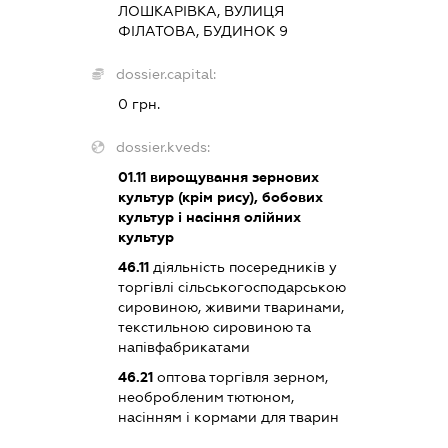
ЛОШКАРІВКА, ВУЛИЦЯ
ФІЛАТОВА, БУДИНОК 9
dossier.capital:
0 грн.
dossier.kveds:
01.11
вирощування зернових
культур (крім рису), бобових
культур і насіння олійних
культур
46.11
діяльність посередників у
торгівлі сільськогосподарською
сировиною, живими тваринами,
текстильною сировиною та
напівфабрикатами
46.21
оптова торгівля зерном,
необробленим тютюном,
насінням і кормами для тварин