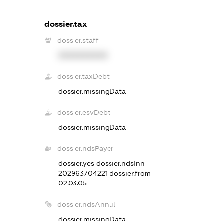
dossier.tax
dossier.staff
XXXXXXXXXX
dossier.taxDebt
dossier.missingData
dossier.esvDebt
dossier.missingData
dossier.ndsPayer
dossier.yes
dossier.ndsInn
202963704221
dossier.from
02.03.05
dossier.ndsAnnul
dossier.missingData