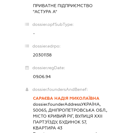
ПРИВАТНЕ ПІДПРИЄМСТВО
"АСТУРА А"
dossier.opfSubType:
-
dossier.edrpo:
20301138
dossier.regDate:
09.06.94
dossier.foundersAndBenef:
САРАЄВА НАДІЯ МИКОЛАЇВНА
dossier.founderAddress
УКРАЇНА,
50065, ДНІПРОПЕТРОВСЬКА ОБЛ.,
МІСТО КРИВИЙ РІГ, ВУЛИЦЯ ХХІІ
ПАРТЗ'ЇЗДУ, БУДИНОК 57,
КВАРТИРА 43