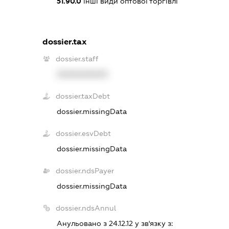
51.90.0
інші види оптової торгівлі
dossier.tax
dossier.staff
XXXXXXXXXX
dossier.taxDebt
dossier.missingData
dossier.esvDebt
dossier.missingData
dossier.ndsPayer
dossier.missingData
dossier.ndsAnnul
Анульовано з 24.12.12 у зв'язку з: