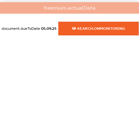
dossier.commercial_info.website
freemium.actualData
XXXXXXXXXX
dossier.commercial_info.activity
document.dueToDate
05.09.25
SEARCH.ONMONITORING
XXXXXXXXXX
freemium.exampleText_1
freemium.exampleText_2
freemium.anonymousPerSearch2
FREEMIUM.DETAILS
FREEMIUM.REGISTER