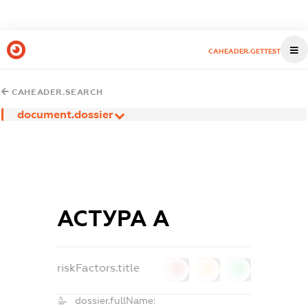
CAHEADER.GETTEST
CAHEADER.SEARCH
document.dossier
АСТУРА А
riskFactors.title
0
0
0
dossier.fullName: