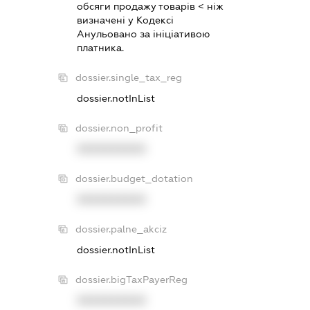
обсяги продажу товарiв < нiж
визначенi у Кодексi
Анульовано за iнiцiативою
платника.
dossier.single_tax_reg
dossier.notInList
dossier.non_profit
XXXXXXXXXX
dossier.budget_dotation
XXXXXXXXXX
dossier.palne_akciz
dossier.notInList
dossier.bigTaxPayerReg
XXXXXXXXXX