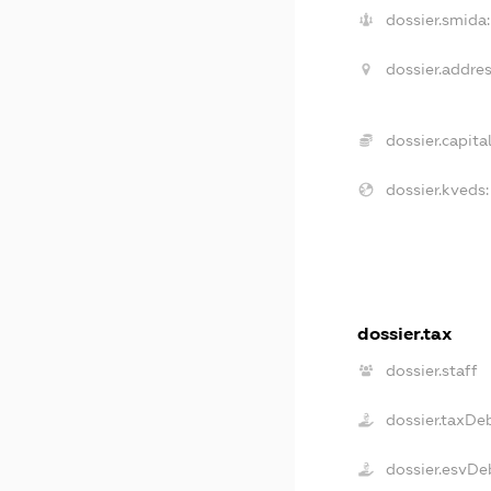
dossier.smida:
dossier.addres
dossier.capital
dossier.kveds:
dossier.tax
dossier.staff
dossier.taxDe
dossier.esvDe