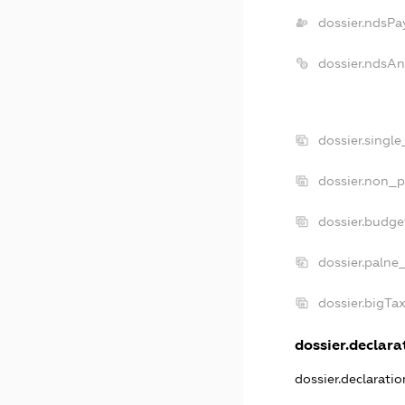
dossier.ndsPa
dossier.ndsAn
dossier.singl
dossier.non_p
dossier.budge
dossier.palne
dossier.bigTa
dossier.declarat
dossier.declarati