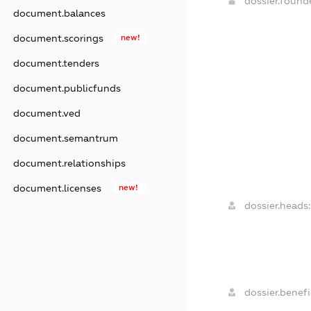
dossier.foun
document.balances
document.scorings
new!
document.tenders
document.publicfunds
document.ved
document.semantrum
document.relationships
document.licenses
new!
dossier.heads:
dossier.benefic