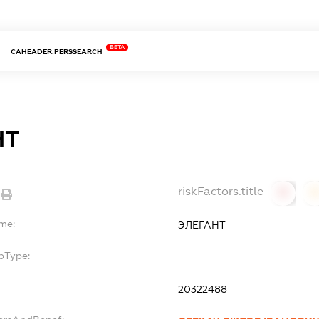
BETA
CAHEADER.PERSSEARCH
НТ
riskFactors.title
0
me:
ЭЛЕГАНТ
bType:
-
20322488