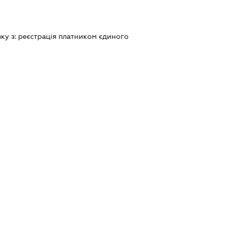
зку з:
реєстрацiя платником єдиного