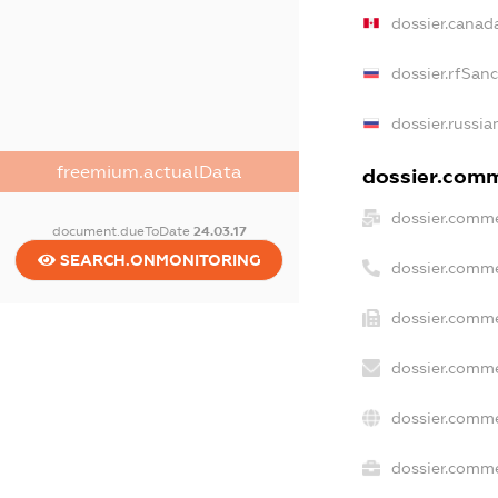
dossier.canad
dossier.rfSan
dossier.russia
freemium.actualData
dossier.comme
dossier.comme
document.dueToDate
24.03.17
SEARCH.ONMONITORING
dossier.comme
dossier.comme
dossier.comme
dossier.comme
dossier.commer