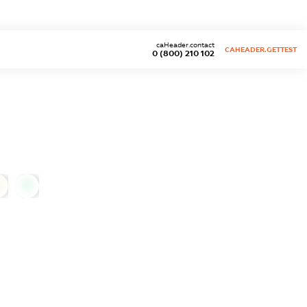
caHeader.contact
CAHEADER.GETTEST
0 (800) 210 102
0
0