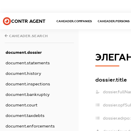
CONTR AGENT
CAHEADER.COMPANIES
CAHEADER.PERSONS
CAHEADER.SEARCH
document.dossier
ЭЛЕГА
document.statements
document.history
dossier.title
document.inspections
dossier.fullNa
document.bankruptcy
dossier.opfSu
document.court
document.taxdebts
dossier.edrpo:
document.enforcements