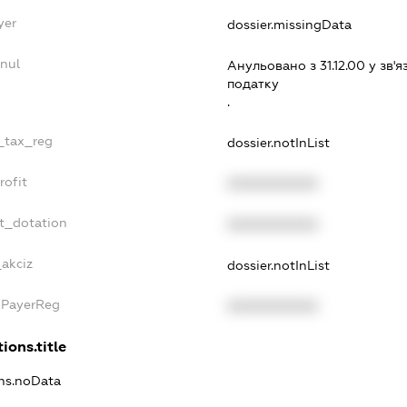
yer
dossier.missingData
nul
Анульовано з 31.12.00 у зв'я
податку
.
e_tax_reg
dossier.notInList
rofit
XXXXXXXXXX
t_dotation
XXXXXXXXXX
_akciz
dossier.notInList
xPayerReg
XXXXXXXXXX
ions.title
ons.noData