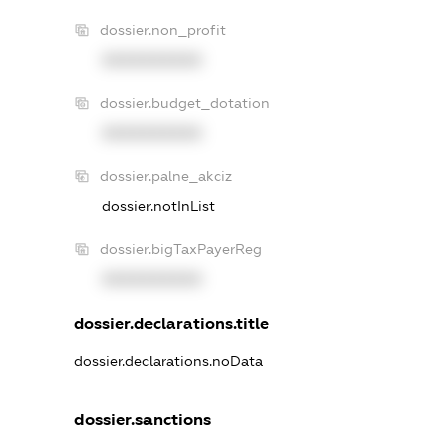
dossier.non_profit
XXXXXXXXXX
dossier.budget_dotation
XXXXXXXXXX
dossier.palne_akciz
dossier.notInList
dossier.bigTaxPayerReg
XXXXXXXXXX
dossier.declarations.title
dossier.declarations.noData
dossier.sanctions