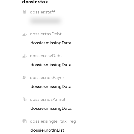
dossier.tax
dossier.staff
XXXXXXXXXX
dossier.taxDebt
dossier.missingData
dossier.esvDebt
dossier.missingData
dossier.ndsPayer
dossier.missingData
dossier.ndsAnnul
dossier.missingData
dossier.single_tax_reg
dossier.notInList