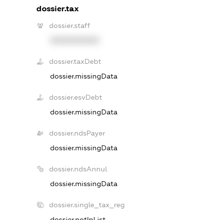
dossier.tax
dossier.staff
XXXXXXXXXX
dossier.taxDebt
dossier.missingData
dossier.esvDebt
dossier.missingData
dossier.ndsPayer
dossier.missingData
dossier.ndsAnnul
dossier.missingData
dossier.single_tax_reg
dossier.notInList