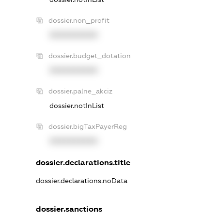
dossier.non_profit
XXXXXXXXXX
dossier.budget_dotation
XXXXXXXXXX
dossier.palne_akciz
dossier.notInList
dossier.bigTaxPayerReg
XXXXXXXXXX
dossier.declarations.title
dossier.declarations.noData
dossier.sanctions