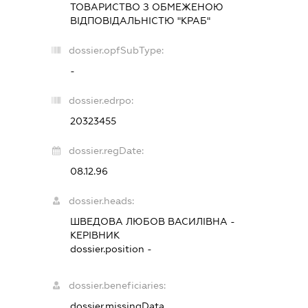
ТОВАРИСТВО З ОБМЕЖЕНОЮ
ВІДПОВІДАЛЬНІСТЮ "КРАБ"
dossier.opfSubType:
-
dossier.edrpo:
20323455
dossier.regDate:
08.12.96
dossier.heads:
ШВЕДОВА ЛЮБОВ ВАСИЛІВНА
-
КЕРІВНИК
dossier.position -
dossier.beneficiaries:
dossier.missingData