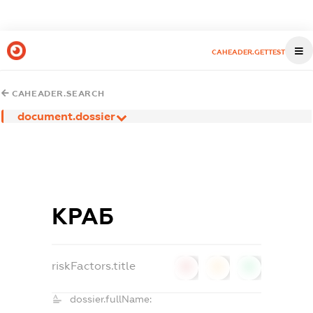
CAHEADER.GETTEST
CAHEADER.SEARCH
document.dossier
КРАБ
riskFactors.title
0
0
0
dossier.fullName: