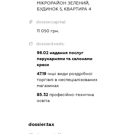
МІКРОРАЙОН ЗЕЛЕНИЙ,
БУДИНОК 5, КВАРТИРА 4
dossier.capital:
11 050 грн.
dossier.kveds:
96.02
надання послуг
перукарнями та салонами
краси
47.19
інші види роздрібної
торгівлі в неспеціалізованих
магазинах
85.32
професійно-технічна
освіта
dossier.tax