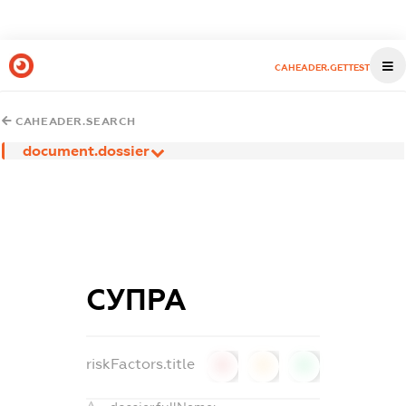
CAHEADER.GETTEST
CAHEADER.SEARCH
document.dossier
СУПРА
riskFactors.title
0
0
0