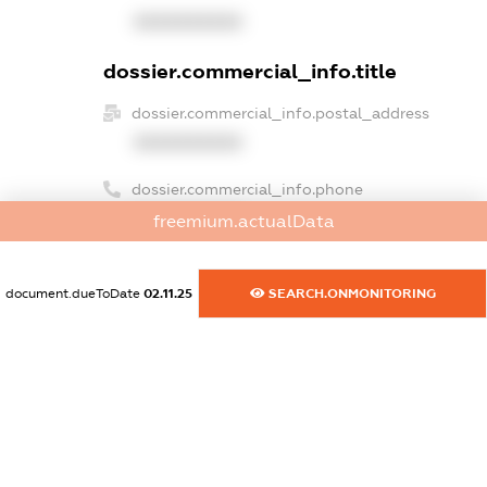
XXXXXXXXXX
dossier.commercial_info.title
dossier.commercial_info.postal_address
XXXXXXXXXX
dossier.commercial_info.phone
XXXXXXXXXX
freemium.actualData
dossier.commercial_info.fax
document.dueToDate
02.11.25
SEARCH.ONMONITORING
XXXXXXXXXX
dossier.commercial_info.email
XXXXXXXXXX
dossier.commercial_info.website
XXXXXXXXXX