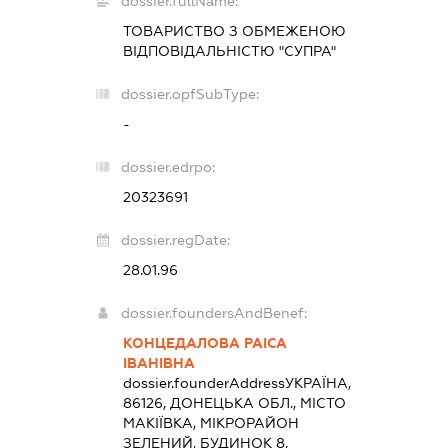
dossier.fullName:
ТОВАРИСТВО З ОБМЕЖЕНОЮ
ВІДПОВІДАЛЬНІСТЮ "СУПРА"
dossier.opfSubType:
-
dossier.edrpo:
20323691
dossier.regDate:
28.01.96
dossier.foundersAndBenef:
КОНЦЕДАЛОВА РАІСА
ІВАНІВНА
dossier.founderAddress
УКРАЇНА,
86126, ДОНЕЦЬКА ОБЛ., МІСТО
МАКІЇВКА, МІКРОРАЙОН
ЗЕЛЕНИЙ, БУДИНОК 8,