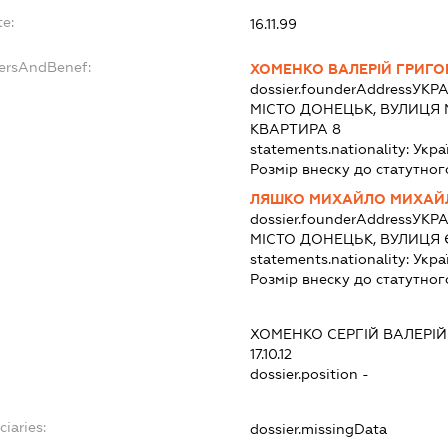
e:
16.11.99
dersAndBenef:
ХОМЕНКО ВАЛЕРІЙ ГРИГ
dossier.founderAddress
УКРА
МІСТО ДОНЕЦЬК, ВУЛИЦЯ М
КВАРТИРА 8
statements.nationality:
Укра
Розмір внеску до статутног
ЛЯШКО МИХАЙЛО МИХАЙ
dossier.founderAddress
УКРА
МІСТО ДОНЕЦЬК, ВУЛИЦЯ 
statements.nationality:
Укра
Розмір внеску до статутног
ХОМЕНКО СЕРГІЙ ВАЛЕРІ
17.10.12
dossier.position -
ciaries:
dossier.missingData