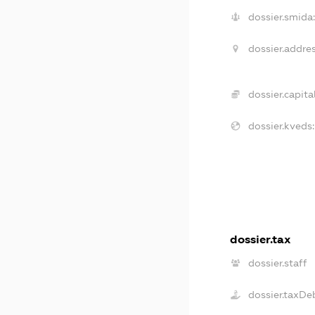
dossier.smida:
dossier.addres
dossier.capital
dossier.kveds:
dossier.tax
dossier.staff
dossier.taxDe