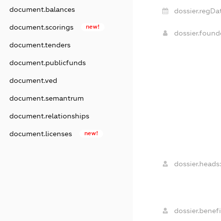
document.balances
dossier.regDat
document.scorings
new!
dossier.foun
document.tenders
document.publicfunds
document.ved
document.semantrum
document.relationships
document.licenses
new!
dossier.heads:
dossier.benefi