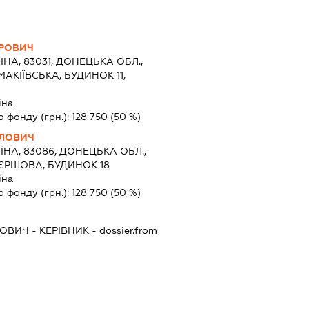
ОРОВИЧ
ЇНА, 83031, ДОНЕЦЬКА ОБЛ.,
АКІЇВСЬКА, БУДИНОК 11,
їна
о фонду (грн.):
128 750
(50 %)
ЛОВИЧ
ЇНА, 83086, ДОНЕЦЬКА ОБЛ.,
ЄРШОВА, БУДИНОК 18
їна
о фонду (грн.):
128 750
(50 %)
ЙОВИЧ
-
КЕРІВНИК
- dossier.from