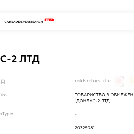
BETA
CAHEADER.PERSSEARCH
С-2 ЛТД
riskFactors.title
0
ame:
ТОВАРИСТВО З ОБМЕЖЕН
"ДОНБАС-2 ЛТД"
bType:
-
20325081