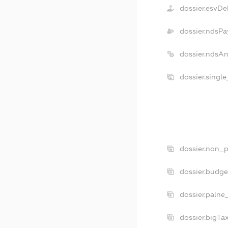
dossier.esvDe
dossier.ndsPa
dossier.ndsA
dossier.singl
dossier.non_p
dossier.budg
dossier.palne
dossier.bigT