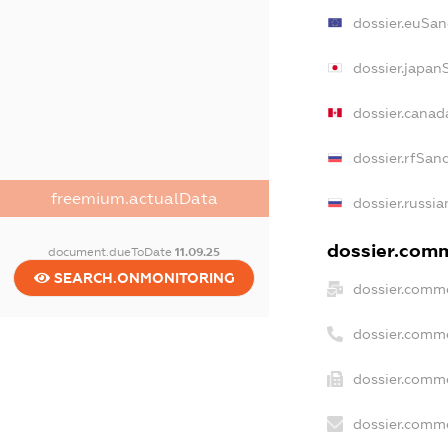
dossier.euSan
dossier.japan
dossier.canad
dossier.rfSan
freemium.actualData
dossier.russia
dossier.comme
document.dueToDate
11.09.25
SEARCH.ONMONITORING
dossier.comme
dossier.comm
dossier.comme
dossier.comme