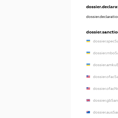
dossier.declarat
dossier.declarati
dossier.sanctio
dossier.specS
dossier.rnboS
dossier.amkuB
dossier.ofacS
dossier.ofac
dossier.gbSan
dossier.ausSa