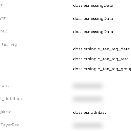
bt
dossier.missingData
yer
dossier.missingData
nnul
dossier.missingData
e_tax_reg
dossier.single_tax_reg_date -
dossier.single_tax_reg_rate 
dossier.single_tax_reg_grou
rofit
XXXXXXXXXX
et_dotation
XXXXXXXXXX
_akciz
dossier.notInList
axPayerReg
XXXXXXXXXX