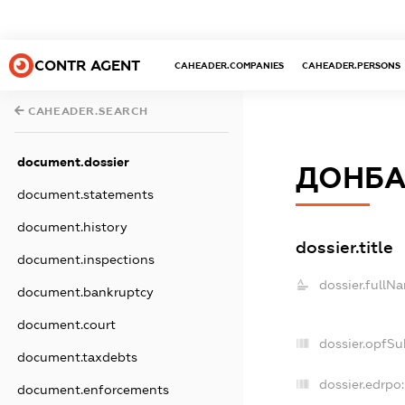
CONTR AGENT
CAHEADER.COMPANIES
CAHEADER.PERSONS
CAHEADER.SEARCH
document.dossier
ДОНБА
document.statements
document.history
dossier.title
document.inspections
dossier.fullN
document.bankruptcy
document.court
dossier.opfSu
document.taxdebts
dossier.edrpo:
document.enforcements