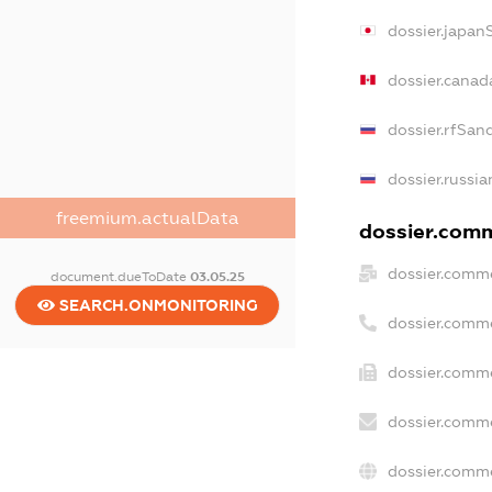
dossier.japan
dossier.canad
dossier.rfSan
dossier.russia
freemium.actualData
dossier.comme
dossier.comme
document.dueToDate
03.05.25
SEARCH.ONMONITORING
dossier.comm
dossier.comme
dossier.comme
dossier.comme