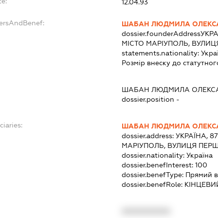
e:
12.04.93
dersAndBenef:
ШАБАН ЛЮДМИЛА ОЛЕКС
dossier.founderAddress
УКРА
МІСТО МАРІУПОЛЬ, ВУЛИЦЯ
statements.nationality:
Укра
Розмір внеску до статутног
ШАБАН ЛЮДМИЛА ОЛЕКС
dossier.position -
ciaries:
ШАБАН ЛЮДМИЛА ОЛЕКС
dossier.address:
УКРАЇНА, 8
МАРІУПОЛЬ, ВУЛИЦЯ ПЕРШ
dossier.nationality:
Україна
dossier.benefInterest:
100
dossier.benefType:
Прямий в
dossier.benefRole:
КІНЦЕВИ
XXXXXXXXXX