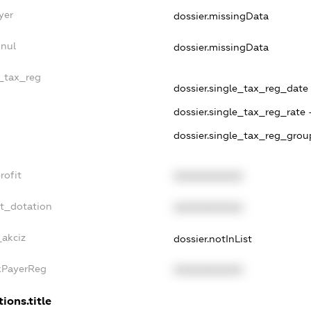
yer
dossier.missingData
nnul
dossier.missingData
e_tax_reg
dossier.single_tax_reg_date -
dossier.single_tax_reg_rate 
dossier.single_tax_reg_grou
rofit
XXXXXXXXXX
et_dotation
XXXXXXXXXX
_akciz
dossier.notInList
axPayerReg
XXXXXXXXXX
ions.title