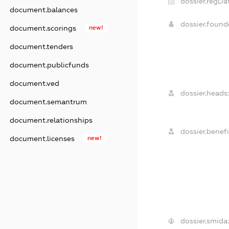
dossier.regDat
document.balances
dossier.foun
document.scorings
new!
document.tenders
document.publicfunds
document.ved
dossier.heads:
document.semantrum
document.relationships
dossier.benefi
document.licenses
new!
dossier.smida: