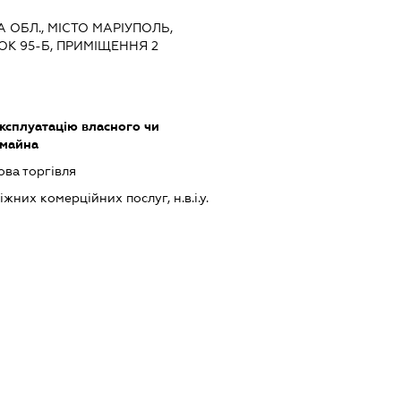
А ОБЛ., МІСТО МАРІУПОЛЬ,
ОК 95-Б, ПРИМІЩЕННЯ 2
ксплуатацію власного чи
 майна
ова торгівля
них комерційних послуг, н.в.і.у.