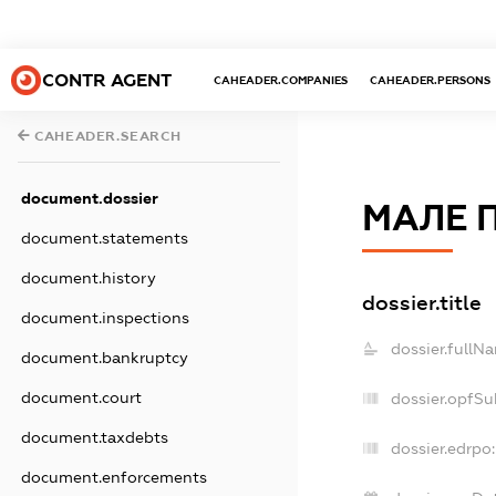
CONTR AGENT
CAHEADER.COMPANIES
CAHEADER.PERSONS
CAHEADER.SEARCH
document.dossier
МАЛЕ П
document.statements
document.history
dossier.title
document.inspections
dossier.fullN
document.bankruptcy
document.court
dossier.opfSu
document.taxdebts
dossier.edrpo:
document.enforcements