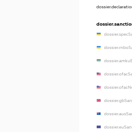
dossier.declarati
dossier.sanctio
dossier.specS
dossier.rnboS
dossier.amkuB
dossier.ofacS
dossier.ofac
dossier.gbSan
dossier.ausSa
dossier.euSan