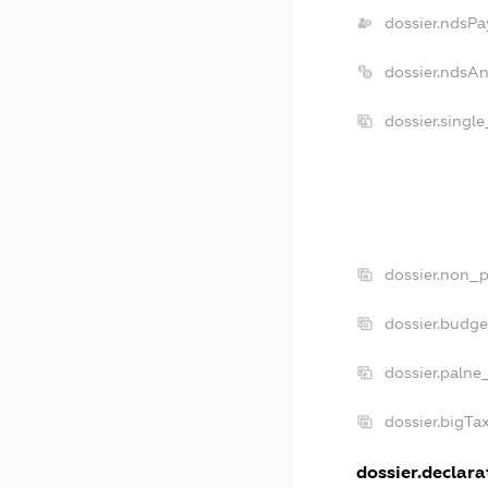
dossier.ndsPa
dossier.ndsA
dossier.singl
dossier.non_p
dossier.budg
dossier.palne
dossier.bigT
dossier.declarat