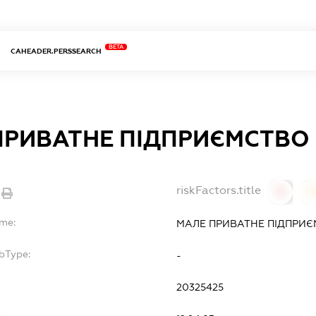
BETA
CAHEADER.PERSSEARCH
РИВАТНЕ ПІДПРИЄМСТВО "
riskFactors.title
0
ame:
МАЛЕ ПРИВАТНЕ ПІДПРИЄМ
bType:
-
20325425