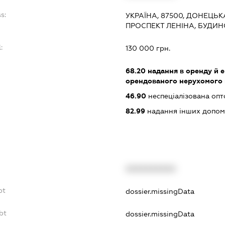
s:
УКРАЇНА, 87500, ДОНЕЦЬК
ПРОСПЕКТ ЛЕНІНА, БУДИН
:
130 000 грн.
68.20
надання в оренду й е
орендованого нерухомого
46.90
неспеціалізована опт
82.99
надання інших допоміж
XXXXXXXXXX
bt
dossier.missingData
bt
dossier.missingData