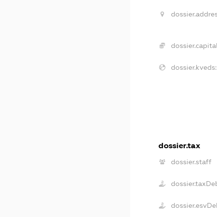
dossier.addres
dossier.capital
dossier.kveds:
dossier.tax
dossier.staff
dossier.taxDe
dossier.esvDe