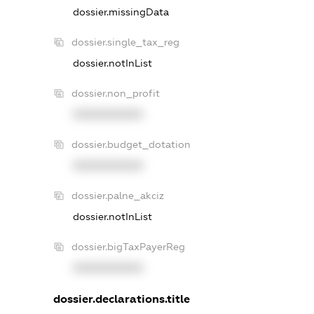
dossier.missingData
dossier.single_tax_reg
dossier.notInList
dossier.non_profit
XXXXXXXXXX
dossier.budget_dotation
XXXXXXXXXX
dossier.palne_akciz
dossier.notInList
dossier.bigTaxPayerReg
XXXXXXXXXX
dossier.declarations.title