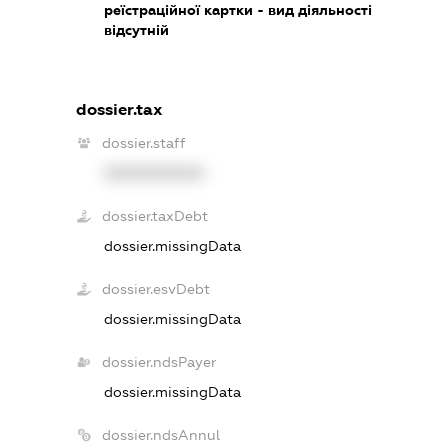
реїстраційної картки - вид діяльності
відсутній
dossier.tax
dossier.staff
XXXXXXXXXX
dossier.taxDebt
dossier.missingData
dossier.esvDebt
dossier.missingData
dossier.ndsPayer
dossier.missingData
dossier.ndsAnnul