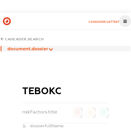
CAHEADER.GETTEST
CAHEADER.SEARCH
document.dossier
ТЕВОКС
riskFactors.title
0
0
0
dossier.fullName: