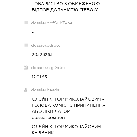
ТОВАРИСТВО З ОБМЕЖЕНОЮ
ВІДПОВІДАЛЬНІСТЮ "ТЕВОКС"
dossier.opfSubType:
-
dossier.edrpo:
20328263
dossier.regDate:
12.01.93
dossier.heads:
ОЛЄЙНІК ІГОР МИКОЛАЙОВИЧ
-
ГОЛОВА КОМІСІЇ З ПРИПИНЕННЯ
АБО ЛІКВІДАТОР
dossier.position -
ОЛЄЙНІК ІГОР МИКОЛАЙОВИЧ
-
КЕРІВНИК