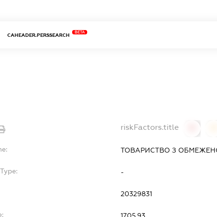
BETA
CAHEADER.PERSSEARCH
riskFactors.title
0
0
me:
ТОВАРИСТВО З ОБМЕЖЕНО
Type:
-
20329831
:
17.05.93