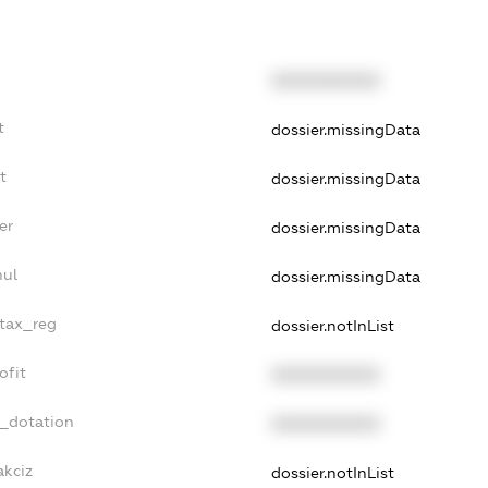
XXXXXXXXXX
t
dossier.missingData
t
dossier.missingData
er
dossier.missingData
nul
dossier.missingData
_tax_reg
dossier.notInList
ofit
XXXXXXXXXX
t_dotation
XXXXXXXXXX
akciz
dossier.notInList