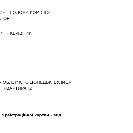
ВИЧ
-
ГОЛОВА КОМІСІЇ З
АТОР
ВИЧ
-
КЕРІВНИК
А ОБЛ., МІСТО ДОНЕЦЬК, ВУЛИЦЯ
, КВАРТИРА 12
з реїстраційної картки - вид