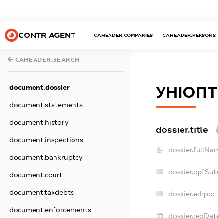
CONTR AGENT
CAHEADER.COMPANIES
CAHEADER.PERSONS
CAHEADER.SEARCH
document.dossier
УНІОПТ
document.statements
document.history
dossier.title
document.inspections
dossier.fullNa
document.bankruptcy
dossier.opfSub
document.court
document.taxdebts
dossier.edrpo:
document.enforcements
dossier.regDate