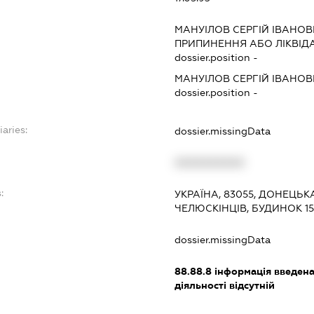
МАНУІЛОВ СЕРГІЙ ІВАНО
ПРИПИНЕННЯ АБО ЛІКВІД
dossier.position -
МАНУІЛОВ СЕРГІЙ ІВАНО
dossier.position -
iaries:
dossier.missingData
XXXXXXXXXX
:
УКРАЇНА, 83055, ДОНЕЦЬК
ЧЕЛЮСКІНЦІВ, БУДИНОК 151
dossier.missingData
88.88.8
інформація введена 
діяльності відсутній