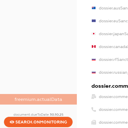
dossier.ausSan
dossier.euSanc
dossier.japanS
dossier.canada
dossier.rfSanc
dossier.russian
dossier.comme
dossier.commer
freemium.actualData
dossier.comme
document.dueToDate
30.10.25
SEARCH.ONMONITORING
dossier.commer