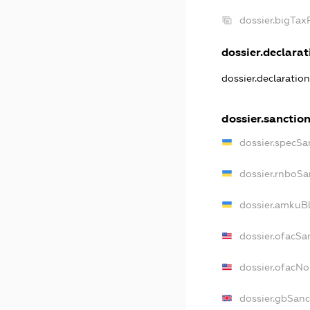
dossier.bigTa
dossier.declarati
dossier.declaratio
dossier.sanctio
dossier.specSa
dossier.rnboSa
dossier.amkuBl
dossier.ofacSa
dossier.ofacN
dossier.gbSanc