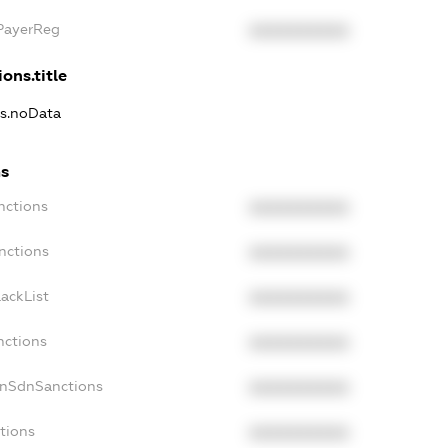
xPayerReg
XXXXXXXXXX
ons.title
ns.noData
ns
nctions
XXXXXXXXXX
nctions
XXXXXXXXXX
ackList
XXXXXXXXXX
nctions
XXXXXXXXXX
onSdnSanctions
XXXXXXXXXX
tions
XXXXXXXXXX