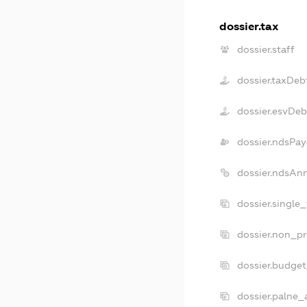
dossier.tax
dossier.staff
dossier.taxDeb
dossier.esvDeb
dossier.ndsPay
dossier.ndsAn
dossier.single
dossier.non_pr
dossier.budge
dossier.palne_