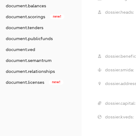
document.balances
dossier.heads:
document.scorings
new!
document.tenders
document.publicfunds
document.ved
dossier.benefic
document.semantrum
dossier.smida:
document.relationships
document.licenses
new!
dossier.address
dossier.capital:
dossier.kveds: