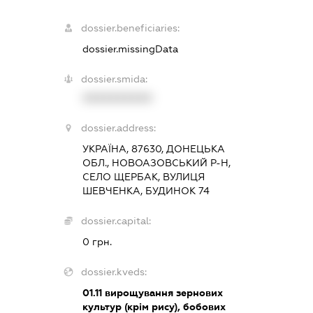
dossier.beneficiaries:
dossier.missingData
dossier.smida:
XXXXXXXXXX
dossier.address:
УКРАЇНА, 87630, ДОНЕЦЬКА
ОБЛ., НОВОАЗОВСЬКИЙ Р-Н,
СЕЛО ЩЕРБАК, ВУЛИЦЯ
ШЕВЧЕНКА, БУДИНОК 74
dossier.capital:
0 грн.
dossier.kveds:
01.11
вирощування зернових
культур (крім рису), бобових