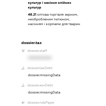
культур і насіння олійних
культур
46.21
оптова торгівля зерном,
необробленим тютюном,
насінням і кормами для тварин
dossier.tax
dossier.staff
XXXXXXXXXX
dossier.taxDebt
dossier.missingData
dossier.esvDebt
dossier.missingData
dossier.ndsPayer