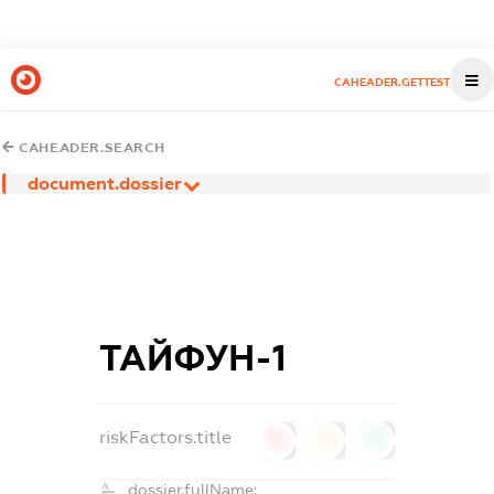
CAHEADER.GETTEST
CAHEADER.SEARCH
document.dossier
ТАЙФУН-1
riskFactors.title
0
0
0
dossier.fullName: