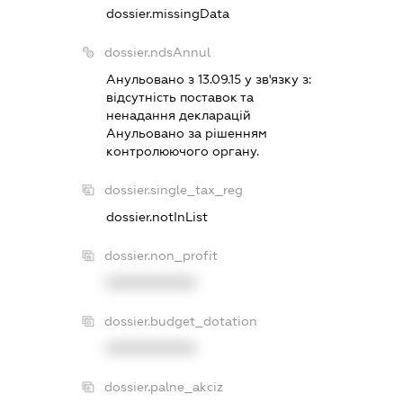
dossier.missingData
dossier.ndsAnnul
Анульовано з 13.09.15 у зв'язку з:
вiдсутнiсть поставок та
ненадання декларацiй
Анульовано за рiшенням
контролюючого органу.
dossier.single_tax_reg
dossier.notInList
dossier.non_profit
XXXXXXXXXX
dossier.budget_dotation
XXXXXXXXXX
dossier.palne_akciz