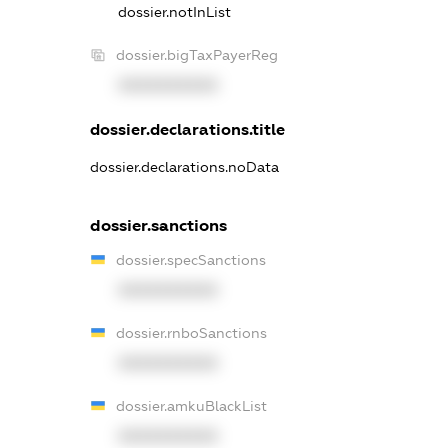
dossier.notInList
dossier.bigTaxPayerReg
XXXXXXXXXX
dossier.declarations.title
dossier.declarations.noData
dossier.sanctions
dossier.specSanctions
XXXXXXXXXX
dossier.rnboSanctions
XXXXXXXXXX
dossier.amkuBlackList
XXXXXXXXXX