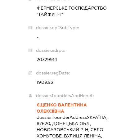
ФЕРМЕРСЬКЕ ГОСПОДАРСТВО
"ТАЙФУН-1"
dossier.opfSubType:
-
dossier.edrpo:
20329914
dossier.regDate:
19.09.93
dossier.foundersAndBenef:
ЄЩЕНКО ВАЛЕНТИНА
ОЛЕКСІЇВНА
dossier.founderAddress
УКРАЇНА,
87620, ДОНЕЦЬКА ОБЛ.,
НОВОАЗОВСЬКИЙ Р-Н, СЕЛО
ХОМУТОВЕ, ВУЛИЦЯ ЛЕНІНА,