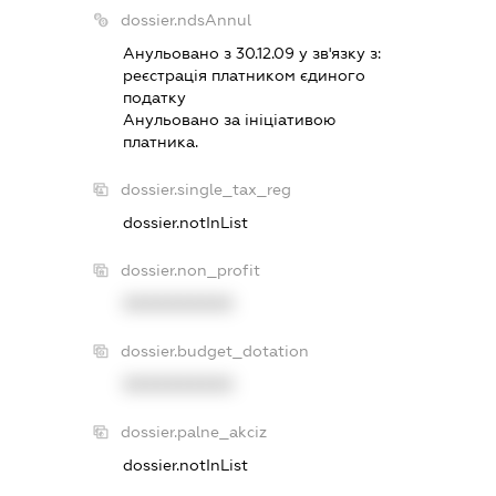
dossier.ndsAnnul
Анульовано з 30.12.09 у зв'язку з:
реєстрацiя платником єдиного
податку
Анульовано за iнiцiативою
платника.
dossier.single_tax_reg
dossier.notInList
dossier.non_profit
XXXXXXXXXX
dossier.budget_dotation
XXXXXXXXXX
dossier.palne_akciz
dossier.notInList