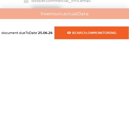
dossier.commercial_info.email
XXXXXXXXXX
freemium.actualData
dossier.commercial_info.website
XXXXXXXXXX
document.dueToDate
25.06.26
SEARCH.ONMONITORING
dossier.commercial_info.activity
XXXXXXXXXX
freemium.exampleText_1
freemium.exampleText_2
freemium.anonymousPerSearch2
FREEMIUM.DETAILS
FREEMIUM.REGISTER