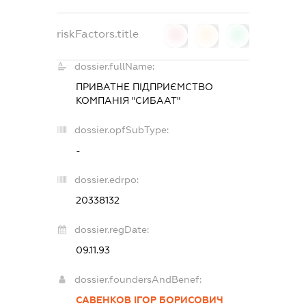
riskFactors.title
0
0
0
dossier.fullName:
ПРИВАТНЕ ПІДПРИЄМСТВО
КОМПАНІЯ "СИБААТ"
dossier.opfSubType:
-
dossier.edrpo:
20338132
dossier.regDate:
09.11.93
dossier.foundersAndBenef:
САВЕНКОВ ІГОР БОРИСОВИЧ