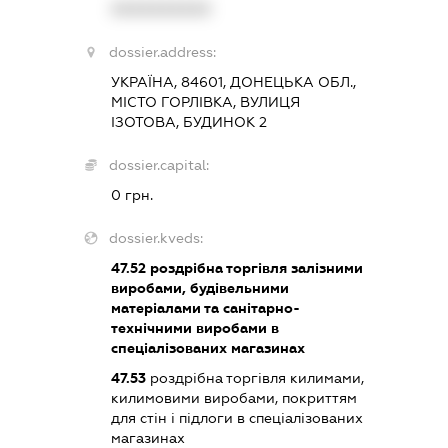
XXXXXXXXXX
dossier.address:
УКРАЇНА, 84601, ДОНЕЦЬКА ОБЛ.,
МІСТО ГОРЛІВКА, ВУЛИЦЯ
ІЗОТОВА, БУДИНОК 2
dossier.capital:
0 грн.
dossier.kveds:
47.52
роздрібна торгівля залізними
виробами, будівельними
матеріалами та санітарно-
технічними виробами в
спеціалізованих магазинах
47.53
роздрібна торгівля килимами,
килимовими виробами, покриттям
для стін і підлоги в спеціалізованих
магазинах