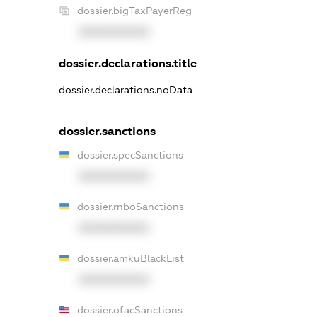
dossier.bigTaxPayerReg
XXXXXXXXXX
dossier.declarations.title
dossier.declarations.noData
dossier.sanctions
dossier.specSanctions
XXXXXXXXXX
dossier.rnboSanctions
XXXXXXXXXX
dossier.amkuBlackList
XXXXXXXXXX
dossier.ofacSanctions