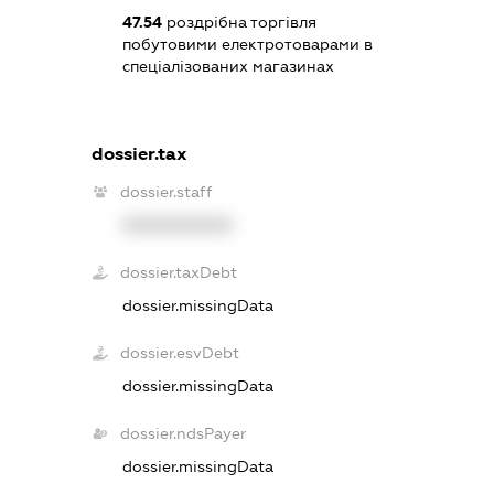
47.54
роздрібна торгівля
побутовими електротоварами в
спеціалізованих магазинах
dossier.tax
dossier.staff
XXXXXXXXXX
dossier.taxDebt
dossier.missingData
dossier.esvDebt
dossier.missingData
dossier.ndsPayer
dossier.missingData