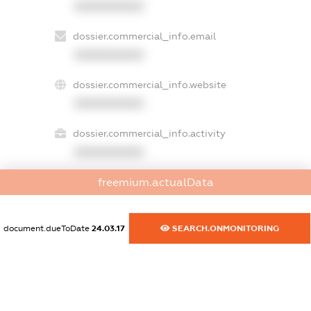
XXXXXXXXXX
dossier.commercial_info.email
XXXXXXXXXX
dossier.commercial_info.website
XXXXXXXXXX
dossier.commercial_info.activity
XXXXXXXXXX
freemium.actualData
freemium.exampleText_1
freemium.exampleText_2
document.dueToDate
24.03.17
SEARCH.ONMONITORING
freemium.anonymousPerSearch2
FREEMIUM.DETAILS
FREEMIUM.REGISTER