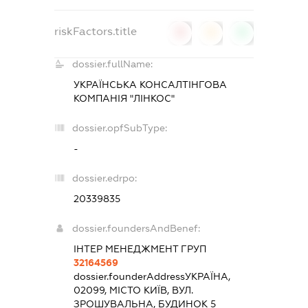
riskFactors.title
0
0
0
dossier.fullName:
УКРАЇНСЬКА КОНСАЛТІНГОВА
КОМПАНІЯ "ЛІНКОС"
dossier.opfSubType:
-
dossier.edrpo:
20339835
dossier.foundersAndBenef:
ІНТЕР МЕНЕДЖМЕНТ ГРУП
32164569
dossier.founderAddress
УКРАЇНА,
02099, МІСТО КИЇВ, ВУЛ.
ЗРОШУВАЛЬНА, БУДИНОК 5