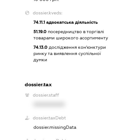
dossier.kveds:
74.11.1
адвокатська діяльність
51.19.0
посередництво в торгівлі
товарами широкого асортименту
74.13.0
дослідження кон'юнктури
ринку та виявлення суспільної
думки
dossier.tax
dossier.staff
XXXXXXXXXX
dossier.taxDebt
dossier.missingData