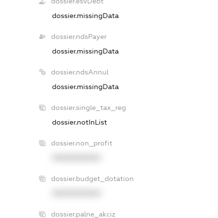
dossier.esvDebt
dossier.missingData
dossier.ndsPayer
dossier.missingData
dossier.ndsAnnul
dossier.missingData
dossier.single_tax_reg
dossier.notInList
dossier.non_profit
XXXXXXXXXX
dossier.budget_dotation
XXXXXXXXXX
dossier.palne_akciz