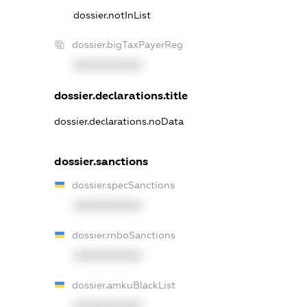
dossier.notInList
dossier.bigTaxPayerReg
XXXXXXXXXX
dossier.declarations.title
dossier.declarations.noData
dossier.sanctions
dossier.specSanctions
XXXXXXXXXX
dossier.rnboSanctions
XXXXXXXXXX
dossier.amkuBlackList
XXXXXXXXXX