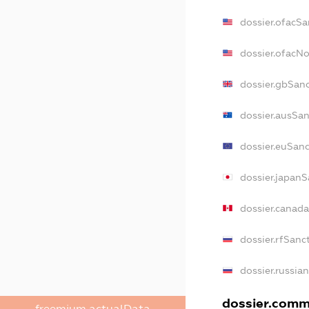
dossier.ofacSa
dossier.ofacN
dossier.gbSan
dossier.ausSa
dossier.euSan
dossier.japanS
dossier.canad
dossier.rfSanc
dossier.russia
dossier.comme
freemium.actualData