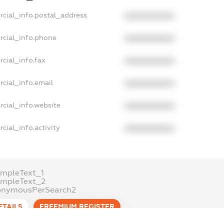
rcial_info.postal_address
XXXXXXXXXX
rcial_info.phone
XXXXXXXXXX
cial_info.fax
XXXXXXXXXX
cial_info.email
XXXXXXXXXX
cial_info.website
XXXXXXXXXX
cial_info.activity
XXXXXXXXXX
mpleText_1
ampleText_2
onymousPerSearch2
ETAILS
FREEMIUM.REGISTER