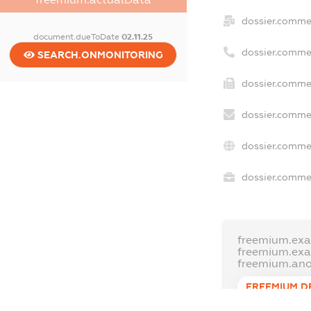
dossier.comme
document.dueToDate
02.11.25
dossier.comme
SEARCH.ONMONITORING
dossier.commer
dossier.commer
dossier.commer
dossier.commer
freemium.exa
freemium.ex
freemium.an
FREEMIUM.D