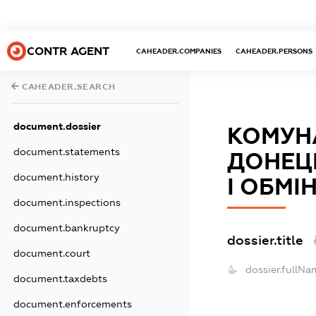
CONTR AGENT
CAHEADER.COMPANIES
CAHEADER.PERSONS
CAHEADER.SEARCH
document.dossier
КОМУН
document.statements
ДОНЕЦЬ
document.history
І ОБМ
document.inspections
document.bankruptcy
dossier.title
document.court
dossier.fullNa
document.taxdebts
document.enforcements