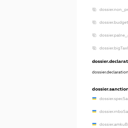
dossier.non_pr
dossier.budge
dossier.palne_
dossier.bigTa
dossier.declarat
dossier.declaratio
dossier.sanctio
dossier.specSa
dossier.rnboS
dossier.amkuB