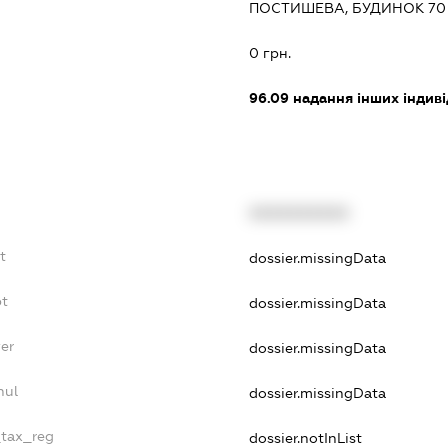
ПОСТИШЕВА, БУДИНОК 70
0 грн.
96.09
надання інших індивід
XXXXXXXXXX
t
dossier.missingData
bt
dossier.missingData
er
dossier.missingData
nul
dossier.missingData
_tax_reg
dossier.notInList