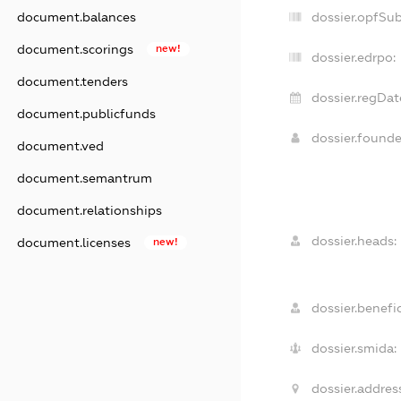
dossier.opfSu
document.balances
document.scorings
new!
dossier.edrpo:
document.tenders
dossier.regDat
document.publicfunds
dossier.found
document.ved
document.semantrum
document.relationships
dossier.heads:
document.licenses
new!
dossier.benefic
dossier.smida:
dossier.addres