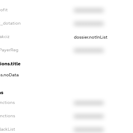
ofit
XXXXXXXXXX
t_dotation
XXXXXXXXXX
akciz
dossier.notInList
xPayerReg
XXXXXXXXXX
ions.title
ns.noData
ns
nctions
XXXXXXXXXX
anctions
XXXXXXXXXX
lackList
XXXXXXXXXX