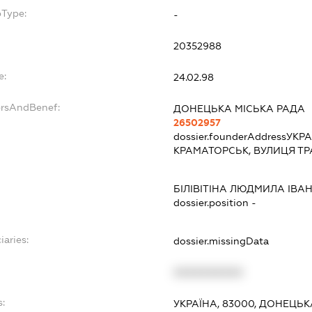
bType:
-
20352988
e:
24.02.98
ersAndBenef:
ДОНЕЦЬКА МІСЬКА РАДА
26502957
dossier.founderAddress
УКРА
КРАМАТОРСЬК, ВУЛИЦЯ Т
БІЛІВІТІНА ЛЮДМИЛА ІВА
dossier.position -
iaries:
dossier.missingData
XXXXXXXXXX
s:
УКРАЇНА, 83000, ДОНЕЦЬК