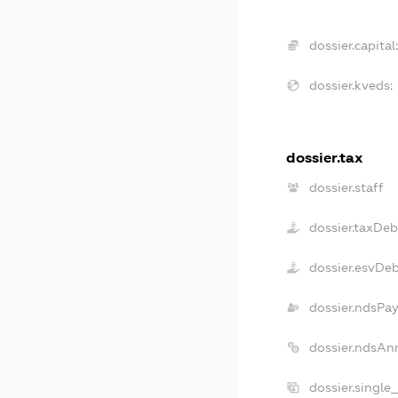
dossier.capital:
dossier.kveds:
dossier.tax
dossier.staff
dossier.taxDeb
dossier.esvDe
dossier.ndsPay
dossier.ndsAn
dossier.single