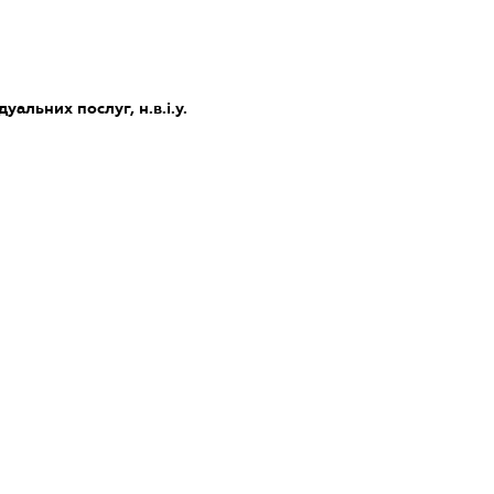
уальних послуг, н.в.і.у.