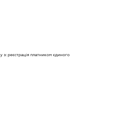
ку з:
реєстрацiя платником єдиного