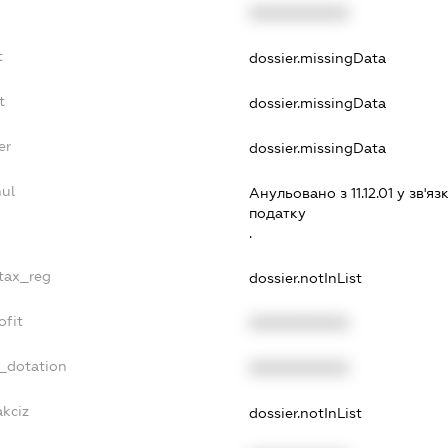
XXXXXXXXXX
t
dossier.missingData
t
dossier.missingData
er
dossier.missingData
nul
Анульовано з 11.12.01 у зв'яз
податку
.
_tax_reg
dossier.notInList
ofit
XXXXXXXXXX
t_dotation
XXXXXXXXXX
akciz
dossier.notInList