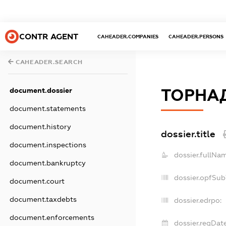
CONTR AGENT
CAHEADER.COMPANIES
CAHEADER.PERSONS
CAHEADER.SEARCH
document.dossier
ТОРНА
document.statements
document.history
dossier.title
document.inspections
dossier.fullNa
document.bankruptcy
dossier.opfSub
document.court
document.taxdebts
dossier.edrpo:
document.enforcements
dossier.regDate