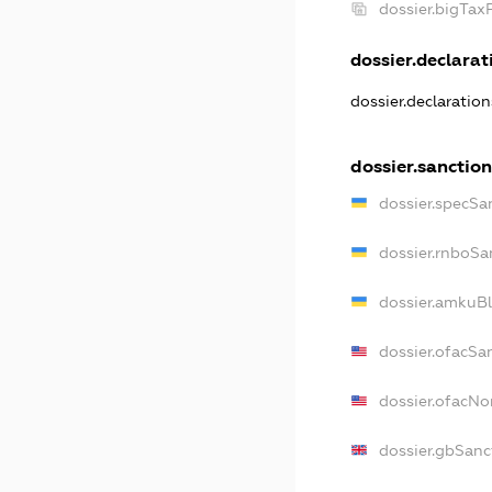
dossier.bigTax
dossier.declarati
dossier.declaratio
dossier.sanction
dossier.specSa
dossier.rnboSa
dossier.amkuBl
dossier.ofacSa
dossier.ofacN
dossier.gbSanc