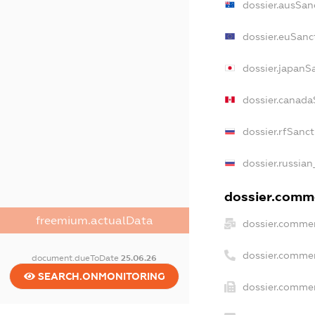
dossier.ausSan
dossier.euSanc
dossier.japanS
dossier.canada
dossier.rfSanc
dossier.russian
dossier.comme
freemium.actualData
dossier.commer
dossier.commer
document.dueToDate
25.06.26
SEARCH.ONMONITORING
dossier.commer