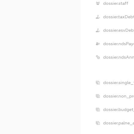
dossier.staff
dossier.taxDeb
dossier.esvDeb
dossier.ndsPay
dossier.ndsAn
dossier.single
dossier.non_pr
dossier.budge
dossier.palne_