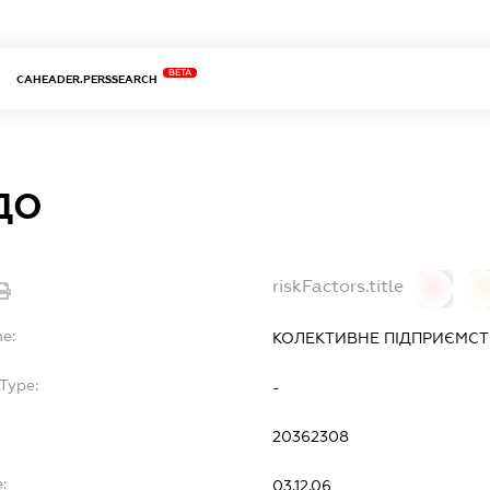
BETA
CAHEADER.PERSSEARCH
ДО
riskFactors.title
0
0
me:
КОЛЕКТИВНЕ ПІДПРИЄМСТ
Type:
-
20362308
:
03.12.06