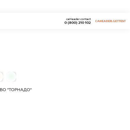
caHeader.contact
CAHEADER.GETTEST
0 (800) 210 102
0
ВО "ТОРНАДО"