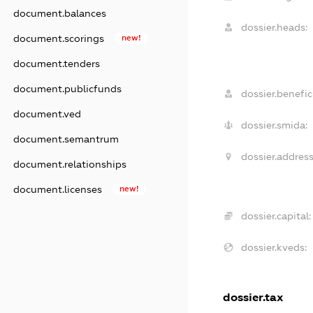
document.balances
dossier.heads:
document.scorings
new!
document.tenders
document.publicfunds
dossier.benefici
document.ved
dossier.smida:
document.semantrum
dossier.address
document.relationships
document.licenses
new!
dossier.capital:
dossier.kveds:
dossier.tax