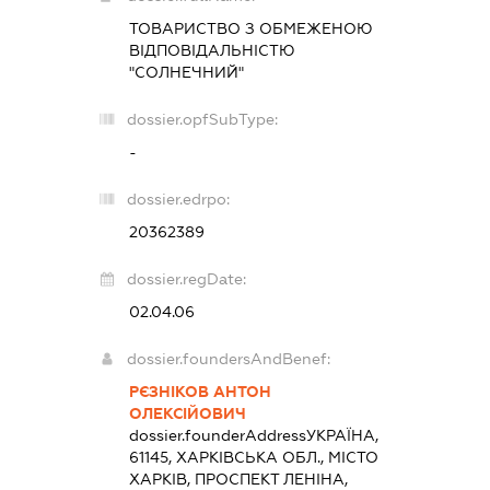
ТОВАРИСТВО З ОБМЕЖЕНОЮ
ВІДПОВІДАЛЬНІСТЮ
"СОЛНЕЧНИЙ"
dossier.opfSubType:
-
dossier.edrpo:
20362389
dossier.regDate:
02.04.06
dossier.foundersAndBenef:
РЄЗНІКОВ АНТОН
ОЛЕКСІЙОВИЧ
dossier.founderAddress
УКРАЇНА,
61145, ХАРКІВСЬКА ОБЛ., МІСТО
ХАРКІВ, ПРОСПЕКТ ЛЕНІНА,