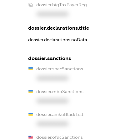
dossier.bigTaxPayerReg
XXXXXXXXXX
dossier.declarations.title
dossier.declarations.noData
dossier.sanctions
dossier.specSanctions
XXXXXXXXXX
dossier.rnboSanctions
XXXXXXXXXX
dossier.amkuBlackList
XXXXXXXXXX
dossier.ofacSanctions