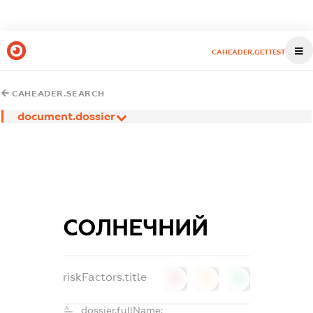
CAHEADER.GETTEST
CAHEADER.SEARCH
document.dossier
СОЛНЕЧНИЙ
riskFactors.title
0
0
0
dossier.fullName: