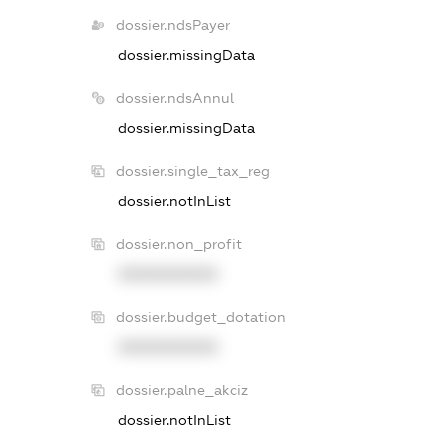
dossier.ndsPayer
dossier.missingData
dossier.ndsAnnul
dossier.missingData
dossier.single_tax_reg
dossier.notInList
dossier.non_profit
XXXXXXXXXX
dossier.budget_dotation
XXXXXXXXXX
dossier.palne_akciz
dossier.notInList