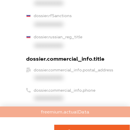
XXXXXXXXXX
dossier.rfSanctions
XXXXXXXXXX
dossier.russian_reg_title
XXXXXXXXXX
dossier.commercial_info.title
dossier.commercial_info.postal_address
XXXXXXXXXX
dossier.commercial_info.phone
XXXXXXXXXX
dossier.commercial_info.fax
freemium.actualData
XXXXXXXXXX