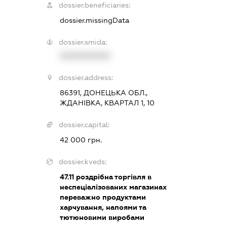
dossier.beneficiaries:
dossier.missingData
dossier.smida:
XXXXXXXXXX
dossier.address:
86391, ДОНЕЦЬКА ОБЛ.,
ЖДАНІВКА, КВАРТАЛ 1, 10
dossier.capital:
42 000 грн.
dossier.kveds:
47.11
роздрібна торгівля в
неспеціалізованих магазинах
переважно продуктами
харчування, напоями та
тютюновими виробами