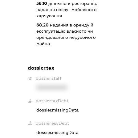
56.10
діяльність ресторанів,
надання послуг мобільного
харчування
68.20
надання в оренду й
експлуатацію власного чи
орендованого нерухомого
майна
dossier.tax
dossier.staff
XXXXXXXXXX
dossier.taxDebt
dossier.missingData
dossier.esvDebt
dossier.missingData