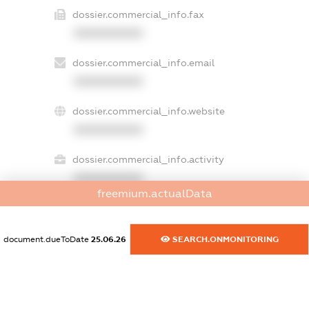
dossier.commercial_info.fax
XXXXXXXXXX
dossier.commercial_info.email
XXXXXXXXXX
dossier.commercial_info.website
XXXXXXXXXX
dossier.commercial_info.activity
XXXXXXXXXX
freemium.actualData
freemium.exampleText_1
document.dueToDate
25.06.26
SEARCH.ONMONITORING
freemium.exampleText_2
freemium.anonymousPerSearch2
FREEMIUM.DETAILS
FREEMIUM.REGISTER