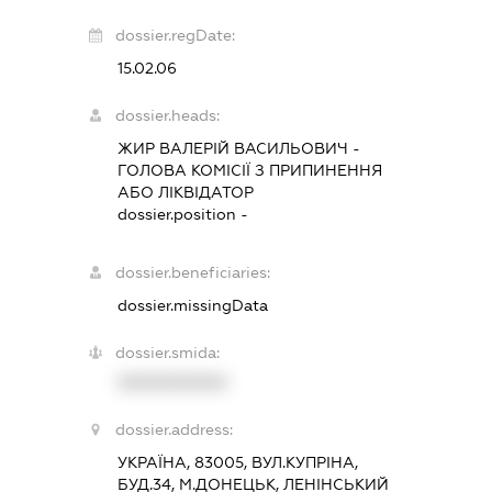
dossier.regDate:
15.02.06
dossier.heads:
ЖИР ВАЛЕРІЙ ВАСИЛЬОВИЧ
-
ГОЛОВА КОМІСІЇ З ПРИПИНЕННЯ
АБО ЛІКВІДАТОР
dossier.position -
dossier.beneficiaries:
dossier.missingData
dossier.smida:
XXXXXXXXXX
dossier.address:
УКРАЇНА, 83005, ВУЛ.КУПРІНА,
БУД.34, М.ДОНЕЦЬК, ЛЕНІНСЬКИЙ