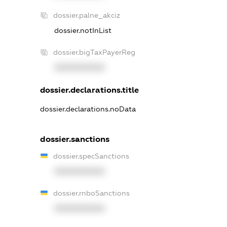
dossier.palne_akciz
dossier.notInList
dossier.bigTaxPayerReg
XXXXXXXXXX
dossier.declarations.title
dossier.declarations.noData
dossier.sanctions
dossier.specSanctions
XXXXXXXXXX
dossier.rnboSanctions
XXXXXXXXXX