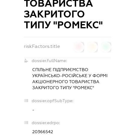
ТОВАРИСТВА
ЗАКРИТОГО
ТИПУ "РОМЕКС"
riskFactors.title
0
0
0
dossier.fullName:
СПІЛЬНЕ ПІДПРИЄМСТВО
УКРАЇНСЬКО-РОСІЙСЬКЕ У ФОРМІ
АКЦІОНЕРНОГО ТОВАРИСТВА
ЗАКРИТОГО ТИПУ "РОМЕКС"
dossier.opfSubType:
-
dossier.edrpo:
20366542