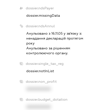
dossier.ndsPayer
dossier.missingData
dossier.ndsAnnul
Анульовано з 16.11.05 у зв'язку з:
ненадання декларацiй протягом
року
Анульовано за рiшенням
контролюючого органу.
dossier.single_tax_reg
dossier.notInList
dossier.non_profit
XXXXXXXXXX
dossier.budget_dotation
XXXXXXXXXX