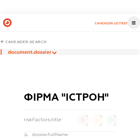
CAHEADER.GETTEST
CAHEADER.SEARCH
document.dossier
ФІРМА "ІСТРОН"
riskFactors.title
0
0
0
dossier.fullName: