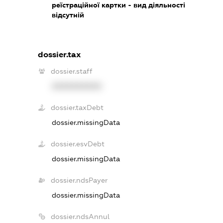
реїстраційної картки - вид діяльності
відсутній
dossier.tax
dossier.staff
XXXXXXXXXX
dossier.taxDebt
dossier.missingData
dossier.esvDebt
dossier.missingData
dossier.ndsPayer
dossier.missingData
dossier.ndsAnnul