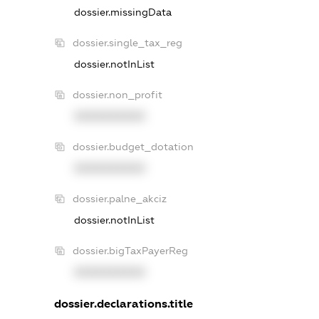
dossier.missingData
dossier.single_tax_reg
dossier.notInList
dossier.non_profit
XXXXXXXXXX
dossier.budget_dotation
XXXXXXXXXX
dossier.palne_akciz
dossier.notInList
dossier.bigTaxPayerReg
XXXXXXXXXX
dossier.declarations.title