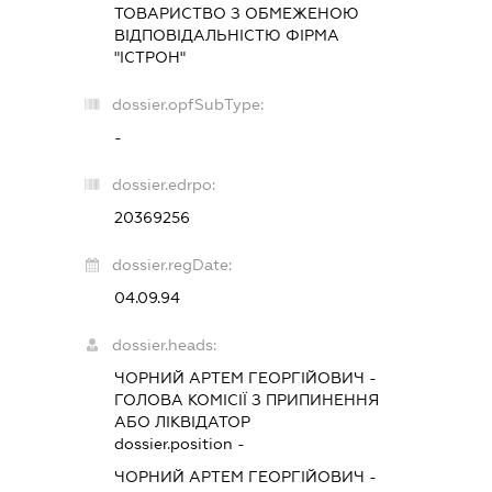
ТОВАРИСТВО З ОБМЕЖЕНОЮ
ВІДПОВІДАЛЬНІСТЮ ФІРМА
"ІСТРОН"
dossier.opfSubType:
-
dossier.edrpo:
20369256
dossier.regDate:
04.09.94
dossier.heads:
ЧОРНИЙ АРТЕМ ГЕОРГІЙОВИЧ
-
ГОЛОВА КОМІСІЇ З ПРИПИНЕННЯ
АБО ЛІКВІДАТОР
dossier.position -
ЧОРНИЙ АРТЕМ ГЕОРГІЙОВИЧ
-