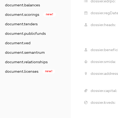
dossier.edrpo:
document.balances
dossier.regDate
document.scorings
new!
document.tenders
dossier.heads:
document.publicfunds
document.ved
dossier.benefici
document.semantrum
dossier.smida:
document.relationships
document.licenses
new!
dossier.address
dossier.capital:
dossier.kveds: