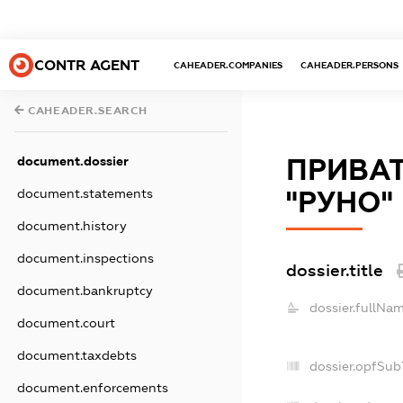
CONTR AGENT
CAHEADER.COMPANIES
CAHEADER.PERSONS
CAHEADER.SEARCH
document.dossier
ПРИВА
document.statements
"РУНО"
document.history
document.inspections
dossier.title
document.bankruptcy
dossier.fullNam
document.court
document.taxdebts
dossier.opfSub
document.enforcements