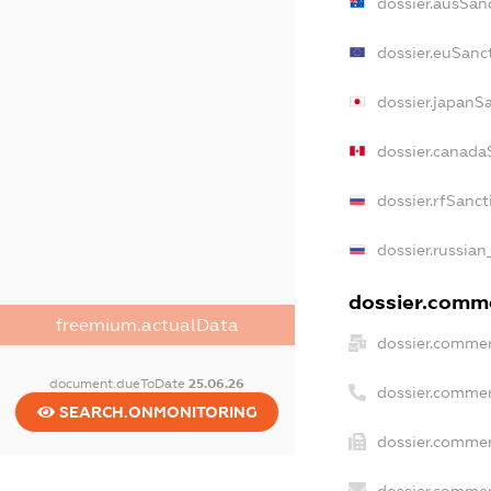
dossier.ausSan
dossier.euSanc
dossier.japanS
dossier.canada
dossier.rfSanct
dossier.russian
dossier.comme
freemium.actualData
dossier.commer
document.dueToDate
25.06.26
dossier.commer
SEARCH.ONMONITORING
dossier.commer