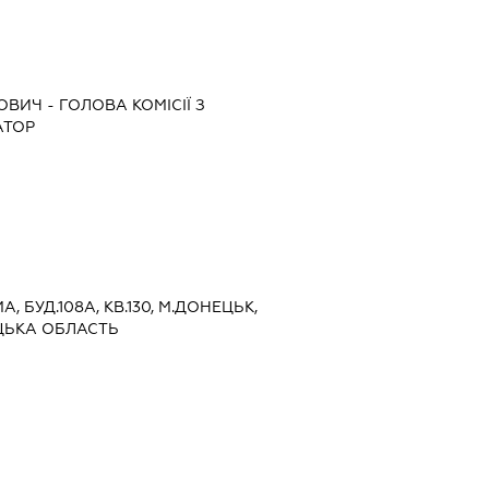
НОВИЧ
-
ГОЛОВА КОМІСІЇ З
АТОР
А, БУД.108А, КВ.130, М.ДОНЕЦЬК,
ЦЬКА ОБЛАСТЬ