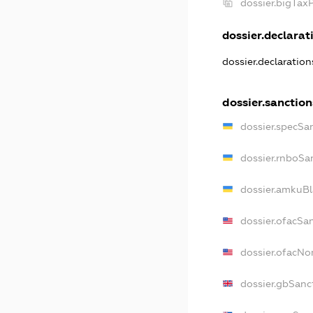
dossier.bigTax
dossier.declarati
dossier.declaratio
dossier.sanction
dossier.specSa
dossier.rnboSa
dossier.amkuBl
dossier.ofacSa
dossier.ofacN
dossier.gbSanc