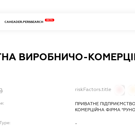
BETA
CAHEADER.PERSSEARCH
ТНА ВИРОБНИЧО-КОМЕРЦІ
riskFactors.title
0
0
e:
ПРИВАТНЕ ПІДПРИЄМСТВ
КОМЕРЦІЙНА ФІРМА "РУНО
Type:
-