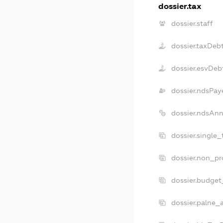
dossier.tax
dossier.staff
dossier.taxDeb
dossier.esvDeb
dossier.ndsPay
dossier.ndsAnn
dossier.single
dossier.non_pr
dossier.budget
dossier.palne_