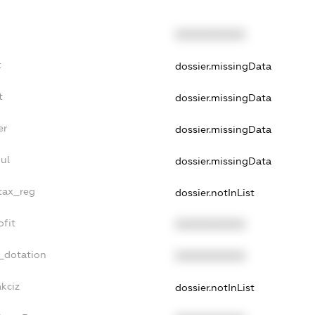
XXXXXXXXXX
t
dossier.missingData
t
dossier.missingData
er
dossier.missingData
ul
dossier.missingData
_tax_reg
dossier.notInList
ofit
XXXXXXXXXX
_dotation
XXXXXXXXXX
akciz
dossier.notInList