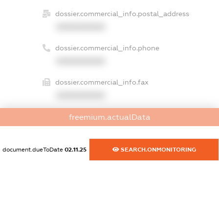
dossier.commercial_info.postal_address
XXXXXXXXXX
dossier.commercial_info.phone
XXXXXXXXXX
dossier.commercial_info.fax
XXXXXXXXXX
dossier.commercial_info.email
freemium.actualData
XXXXXXXXXX
document.dueToDate
02.11.25
SEARCH.ONMONITORING
dossier.commercial_info.website
XXXXXXXXXX
dossier.commercial_info.activity
XXXXXXXXXX