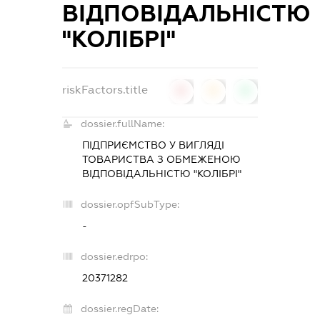
ВІДПОВІДАЛЬНІСТЮ
"КОЛІБРІ"
riskFactors.title
0
0
0
dossier.fullName:
ПІДПРИЄМСТВО У ВИГЛЯДІ
ТОВАРИСТВА З ОБМЕЖЕНОЮ
ВІДПОВІДАЛЬНІСТЮ "КОЛІБРІ"
dossier.opfSubType:
-
dossier.edrpo:
20371282
dossier.regDate: