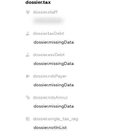
dossier.tax
dossier.staff
XXXXXXXXXX
dossier.taxDebt
dossier.missingData
dossier.esvDebt
dossier.missingData
dossier.ndsPayer
dossier.missingData
dossier.ndsAnnul
dossier.missingData
dossier.single_tax_reg
dossier.notInList