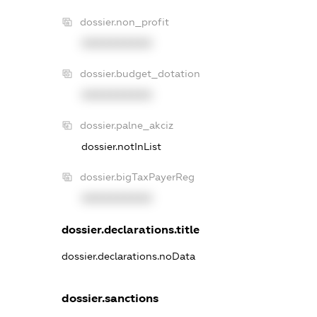
dossier.non_profit
XXXXXXXXXX
dossier.budget_dotation
XXXXXXXXXX
dossier.palne_akciz
dossier.notInList
dossier.bigTaxPayerReg
XXXXXXXXXX
dossier.declarations.title
dossier.declarations.noData
dossier.sanctions