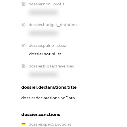
dossier.non_profit
XXXXXXXXXX
dossier.budget_dotation
XXXXXXXXXX
dossier.palne_akciz
dossier.notInList
dossier.bigTaxPayerReg
XXXXXXXXXX
dossier.declarations.title
dossier.declarations.noData
dossier.sanctions
dossier.specSanctions