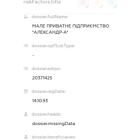
riskFactors.title
0
0
0
dossier.fullName:
МАЛЕ ПРИВАТНЕ ПІДПРИЄМСТВО
"АЛЕКСАНДР-А"
dossier.opfSubType:
-
dossier.edrpo:
20371425
dossier.regDate:
14.10.93
dossier.heads:
dossier.missingData
dossier.beneficiaries: