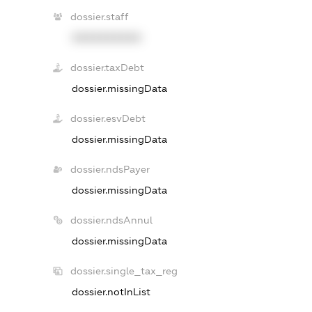
dossier.staff
XXXXXXXXXX
dossier.taxDebt
dossier.missingData
dossier.esvDebt
dossier.missingData
dossier.ndsPayer
dossier.missingData
dossier.ndsAnnul
dossier.missingData
dossier.single_tax_reg
dossier.notInList