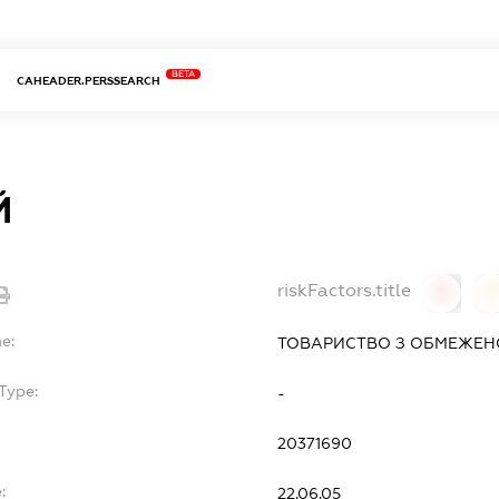
BETA
CAHEADER.PERSSEARCH
Й
riskFactors.title
0
0
e:
ТОВАРИСТВО З ОБМЕЖЕН
Type:
-
20371690
:
22.06.05