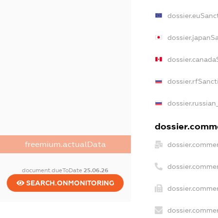
dossier.euSanc
dossier.japanS
dossier.canada
dossier.rfSanct
dossier.russian
dossier.comme
freemium.actualData
dossier.commer
dossier.commer
document.dueToDate
25.06.26
SEARCH.ONMONITORING
dossier.commer
dossier.commer