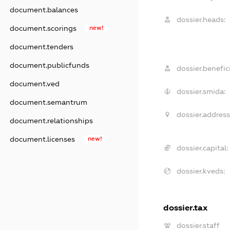
document.balances
dossier.heads:
document.scorings
new!
document.tenders
document.publicfunds
dossier.benefici
document.ved
dossier.smida:
document.semantrum
dossier.address
document.relationships
document.licenses
new!
dossier.capital:
dossier.kveds:
dossier.tax
dossier.staff