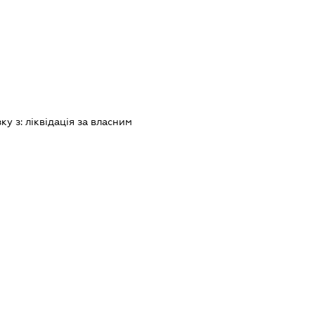
зку з:
лiквiдацiя за власним