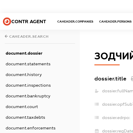
CONTR AGENT
CAHEADER.COMPANIES
CAHEADER.PERSONS
CAHEADER.SEARCH
document.dossier
ЗОДЧИ
document.statements
document.history
dossier.title
document.inspections
dossier.fullNam
document.bankruptcy
dossier.opfSub
document.court
document.taxdebts
dossier.edrpo:
document.enforcements
dossier.regDate