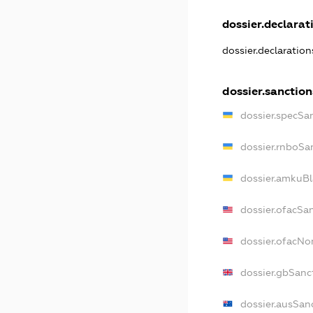
dossier.declarati
dossier.declaratio
dossier.sanction
dossier.specSa
dossier.rnboSa
dossier.amkuBl
dossier.ofacSa
dossier.ofacN
dossier.gbSanc
dossier.ausSan