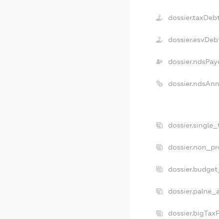
dossier.taxDeb
dossier.esvDeb
dossier.ndsPay
dossier.ndsAnn
dossier.single
dossier.non_pr
dossier.budget
dossier.palne_
dossier.bigTax