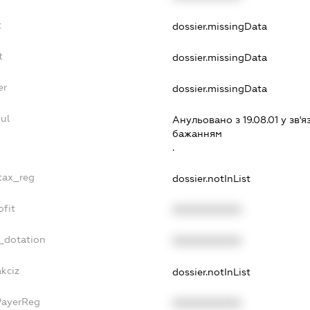
t
dossier.missingData
t
dossier.missingData
er
dossier.missingData
ul
Анульовано з 19.08.01 у зв'я
бажанням
.
_tax_reg
dossier.notInList
ofit
XXXXXXXXXX
_dotation
XXXXXXXXXX
akciz
dossier.notInList
PayerReg
XXXXXXXXXX