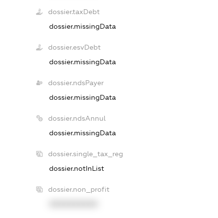
dossier.taxDebt
dossier.missingData
dossier.esvDebt
dossier.missingData
dossier.ndsPayer
dossier.missingData
dossier.ndsAnnul
dossier.missingData
dossier.single_tax_reg
dossier.notInList
dossier.non_profit
XXXXXXXXXX