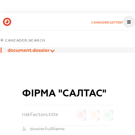
CAHEADER.GETTEST
CAHEADER.SEARCH
document.dossier
ФІРМА "САЛТАС"
riskFactors.title
0
0
0
dossier.fullName: