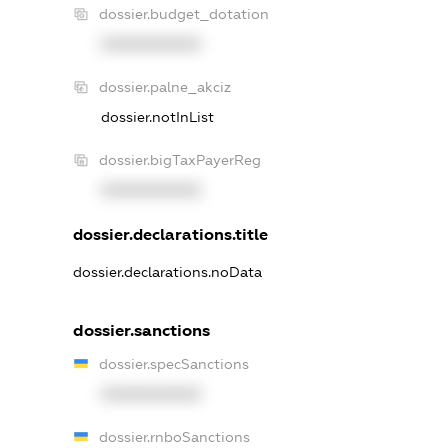
dossier.budget_dotation
XXXXXXXXXX
dossier.palne_akciz
dossier.notInList
dossier.bigTaxPayerReg
XXXXXXXXXX
dossier.declarations.title
dossier.declarations.noData
dossier.sanctions
dossier.specSanctions
XXXXXXXXXX
dossier.rnboSanctions