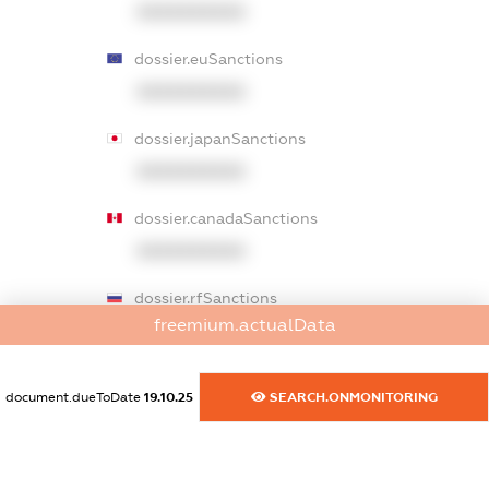
XXXXXXXXXX
dossier.euSanctions
XXXXXXXXXX
dossier.japanSanctions
XXXXXXXXXX
dossier.canadaSanctions
XXXXXXXXXX
dossier.rfSanctions
freemium.actualData
XXXXXXXXXX
dossier.russian_reg_title
document.dueToDate
19.10.25
SEARCH.ONMONITORING
XXXXXXXXXX
dossier.commercial_info.title