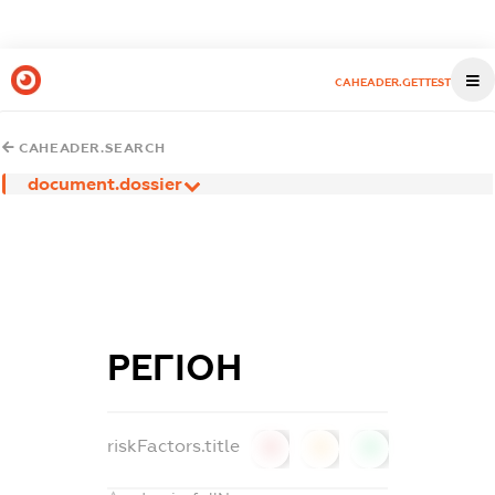
CAHEADER.GETTEST
CAHEADER.SEARCH
document.dossier
РЕГІОН
riskFactors.title
0
0
0