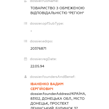
dossier.fullName:
ТОВАРИСТВО З ОБМЕЖЕНОЮ
ВІДПОВІДАЛЬНІСТЮ "РЕГІОН"
dossier.opfSubType:
-
dossier.edrpo:
20376871
dossier.regDate:
22.05.94
dossier.foundersAndBenef:
ІВАНЕНКО ВАДИМ
СЕРГІЙОВИЧ
dossier.founderAddress
УКРАЇНА,
83102, ДОНЕЦЬКА ОБЛ., МІСТО
ДОНЕЦЬК, ПРОСПЕКТ
ЛЕНІНСЬКИЙ, БУДИНОК 37,