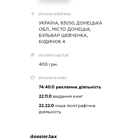
XXXXXXXXXX
dossier.address:
УКРАЇНА, 83050, ДОНЕЦЬКА
ОБЛ., МІСТО ДОНЕЦЬК,
БУЛЬВАР ШЕВЧЕНКА,
БУДИНОК 4
dossier.capital:
400 грн.
dossier.kveds:
74.40.0
рекламна діяльність
22.11.0
видання книг
22.22.0
інша поліграфічна
діяльність
dossier.tax