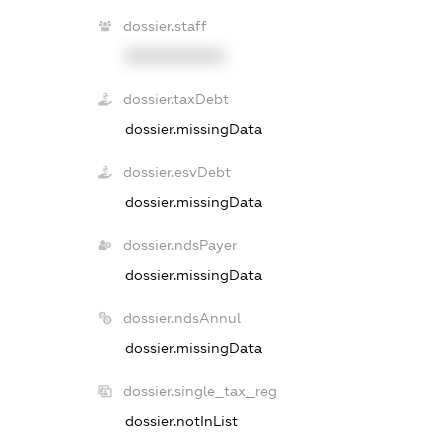
dossier.staff
XXXXXXXXXX
dossier.taxDebt
dossier.missingData
dossier.esvDebt
dossier.missingData
dossier.ndsPayer
dossier.missingData
dossier.ndsAnnul
dossier.missingData
dossier.single_tax_reg
dossier.notInList