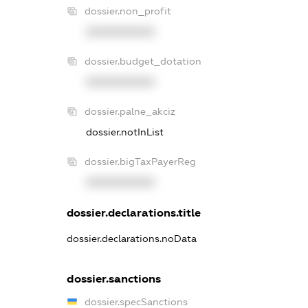
dossier.non_profit
XXXXXXXXXX
dossier.budget_dotation
XXXXXXXXXX
dossier.palne_akciz
dossier.notInList
dossier.bigTaxPayerReg
XXXXXXXXXX
dossier.declarations.title
dossier.declarations.noData
dossier.sanctions
dossier.specSanctions