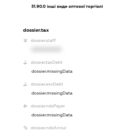
51.90.0
інші види оптової торгівлі
dossier.tax
dossier.staff
XXXXXXXXXX
dossier.taxDebt
dossier.missingData
dossier.esvDebt
dossier.missingData
dossier.ndsPayer
dossier.missingData
dossier.ndsAnnul