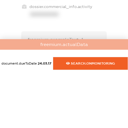
dossier.commercial_info.activity
XXXXXXXXXX
freemium.exampleText_1
freemium.actualData
freemium.exampleText_2
freemium.anonymousPerSearch2
FREEMIUM.DETAILS
document.dueToDate
24.03.17
SEARCH.ONMONITORING
FREEMIUM.REGISTER