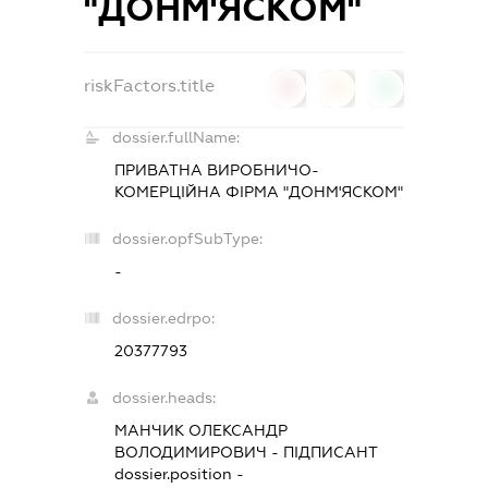
"ДОНМ'ЯСКОМ"
riskFactors.title
0
0
0
dossier.fullName:
ПРИВАТНА ВИРОБНИЧО-
КОМЕРЦІЙНА ФІРМА "ДОНМ'ЯСКОМ"
dossier.opfSubType:
-
dossier.edrpo:
20377793
dossier.heads:
МАНЧИК ОЛЕКСАНДР
ВОЛОДИМИРОВИЧ
-
ПІДПИСАНТ
dossier.position -