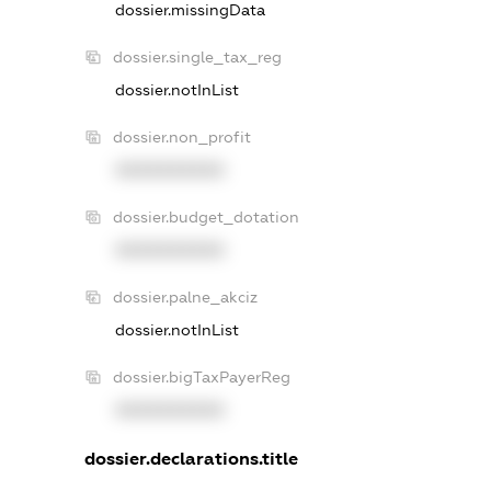
dossier.missingData
dossier.single_tax_reg
dossier.notInList
dossier.non_profit
XXXXXXXXXX
dossier.budget_dotation
XXXXXXXXXX
dossier.palne_akciz
dossier.notInList
dossier.bigTaxPayerReg
XXXXXXXXXX
dossier.declarations.title