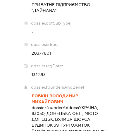
ПРИВАТНЕ ПІДПРИЄМСТВО
"ДАЙНАВА"
dossier.opfSubType:
-
dossier.edrpo:
20377801
dossier.regDate:
13.12.93
dossier.foundersAndBenef:
ЛОБКІН ВОЛОДИМИР
МИХАЙЛОВИЧ
dossier.founderAddress
УКРАЇНА,
83050, ДОНЕЦЬКА ОБЛ., МІСТО
ДОНЕЦЬК, ВУЛИЦЯ ЩОРСА,
БУДИНОК 39, ГУРТОЖИТОК
Розмір внеску до статутного фонду