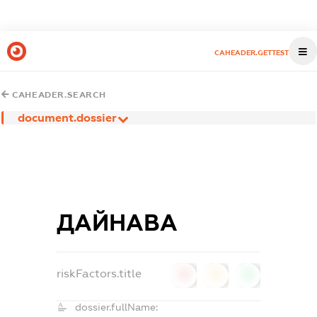
CAHEADER.GETTEST
CAHEADER.SEARCH
document.dossier
ДАЙНАВА
riskFactors.title
0
0
0
dossier.fullName: