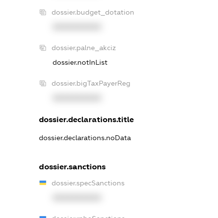
dossier.budget_dotation
XXXXXXXXXX
dossier.palne_akciz
dossier.notInList
dossier.bigTaxPayerReg
XXXXXXXXXX
dossier.declarations.title
dossier.declarations.noData
dossier.sanctions
dossier.specSanctions
XXXXXXXXXX