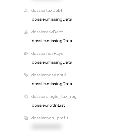
dossier.taxDebt
dossier.missingData
dossier.esvDebt
dossier.missingData
dossier.ndsPayer
dossier.missingData
dossier.ndsAnnul
dossier.missingData
dossier.single_tax_reg
dossier.notInList
dossier.non_profit
XXXXXXXXXX