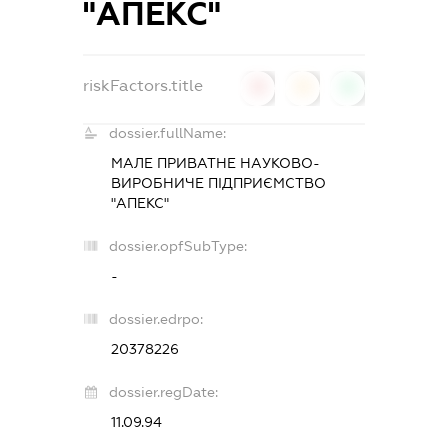
"АПЕКС"
riskFactors.title
0
0
0
dossier.fullName:
МАЛЕ ПРИВАТНЕ НАУКОВО-
ВИРОБНИЧЕ ПІДПРИЄМСТВО
"АПЕКС"
dossier.opfSubType:
-
dossier.edrpo:
20378226
dossier.regDate:
11.09.94