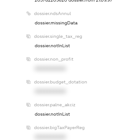
dossier.ndsAnnul
dossier.missingData
dossier.single_tax_reg
dossier.notInList
dossier.non_profit
XXXXXXXXXX
dossier.budget_dotation
XXXXXXXXXX
dossier.palne_akciz
dossier.notInList
dossier.bigTaxPayerReg
XXXXXXXXXX