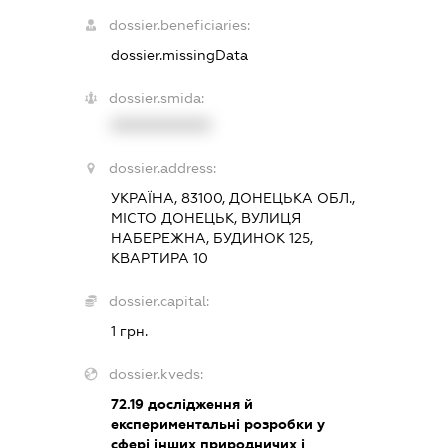
dossier.beneficiaries:
dossier.missingData
dossier.smida:
XXXXXXXXXX
dossier.address:
УКРАЇНА, 83100, ДОНЕЦЬКА ОБЛ.,
МІСТО ДОНЕЦЬК, ВУЛИЦЯ
НАБЕРЕЖНА, БУДИНОК 125,
КВАРТИРА 10
dossier.capital:
1 грн.
dossier.kveds:
72.19
дослідження й
експериментальні розробки у
сфері інших природничих і