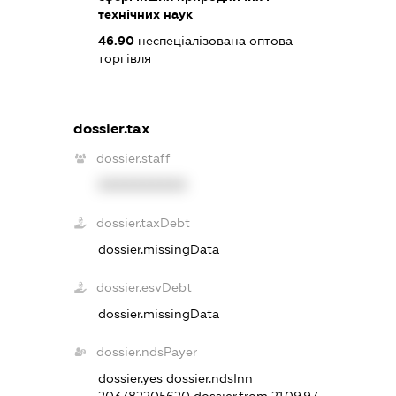
технічних наук
46.90
неспеціалізована оптова
торгівля
dossier.tax
dossier.staff
XXXXXXXXXX
dossier.taxDebt
dossier.missingData
dossier.esvDebt
dossier.missingData
dossier.ndsPayer
dossier.yes
dossier.ndsInn
203782205620
dossier.from 21.09.97