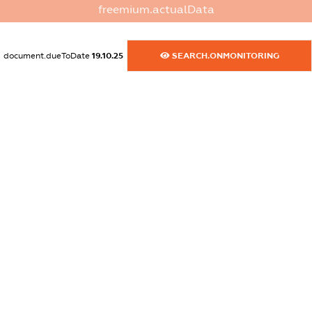
freemium.actualData
dossier.commercial_info.website
XXXXXXXXXX
document.dueToDate
19.10.25
SEARCH.ONMONITORING
dossier.commercial_info.activity
XXXXXXXXXX
freemium.exampleText_1
freemium.exampleText_2
freemium.anonymousPerSearch2
FREEMIUM.DETAILS
FREEMIUM.REGISTER