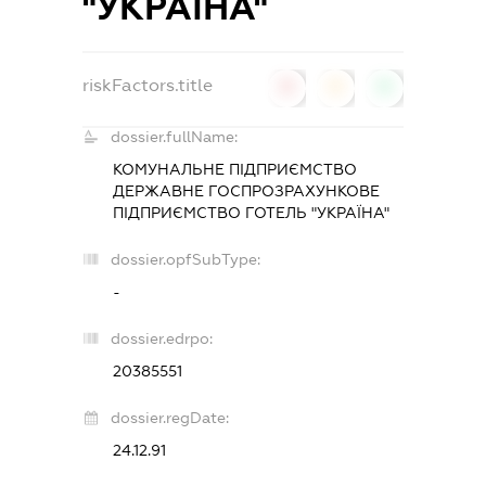
"УКРАЇНА"
riskFactors.title
0
0
0
dossier.fullName:
КОМУНАЛЬНЕ ПІДПРИЄМСТВО
ДЕРЖАВНЕ ГОСПРОЗРАХУНКОВЕ
ПІДПРИЄМСТВО ГОТЕЛЬ "УКРАЇНА"
dossier.opfSubType:
-
dossier.edrpo:
20385551
dossier.regDate:
24.12.91