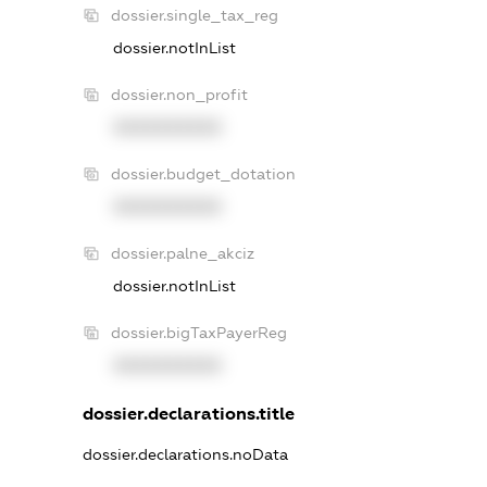
dossier.single_tax_reg
dossier.notInList
dossier.non_profit
XXXXXXXXXX
dossier.budget_dotation
XXXXXXXXXX
dossier.palne_akciz
dossier.notInList
dossier.bigTaxPayerReg
XXXXXXXXXX
dossier.declarations.title
dossier.declarations.noData