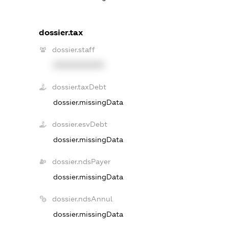
dossier.tax
dossier.staff
XXXXXXXXXX
dossier.taxDebt
dossier.missingData
dossier.esvDebt
dossier.missingData
dossier.ndsPayer
dossier.missingData
dossier.ndsAnnul
dossier.missingData