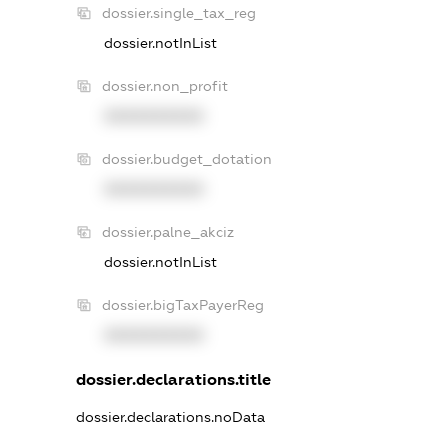
dossier.single_tax_reg
dossier.notInList
dossier.non_profit
XXXXXXXXXX
dossier.budget_dotation
XXXXXXXXXX
dossier.palne_akciz
dossier.notInList
dossier.bigTaxPayerReg
XXXXXXXXXX
dossier.declarations.title
dossier.declarations.noData