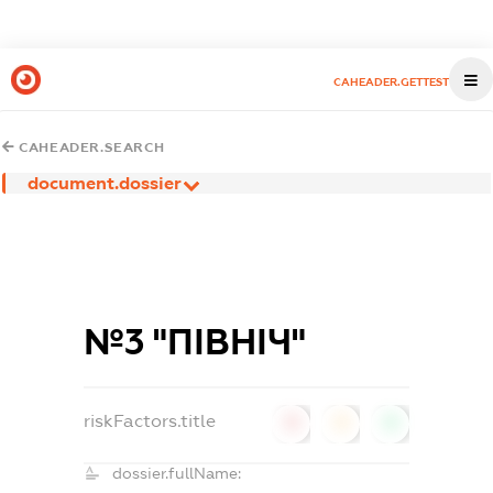
CAHEADER.GETTEST
CAHEADER.SEARCH
document.dossier
№3 "ПІВНІЧ"
riskFactors.title
0
0
0
dossier.fullName: