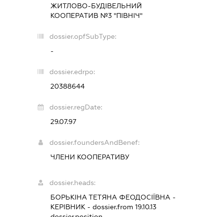
ЖИТЛОВО-БУДІВЕЛЬНИЙ
КООПЕРАТИВ №3 "ПІВНІЧ"
dossier.opfSubType:
-
dossier.edrpo:
20388644
dossier.regDate:
29.07.97
dossier.foundersAndBenef:
ЧЛЕНИ КООПЕРАТИВУ
dossier.heads:
БОРЬКІНА ТЕТЯНА ФЕОДОСІЇВНА
-
КЕРІВНИК
- dossier.from 19.10.13
dossier.position -