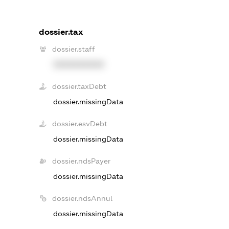
dossier.tax
dossier.staff
XXXXXXXXXX
dossier.taxDebt
dossier.missingData
dossier.esvDebt
dossier.missingData
dossier.ndsPayer
dossier.missingData
dossier.ndsAnnul
dossier.missingData