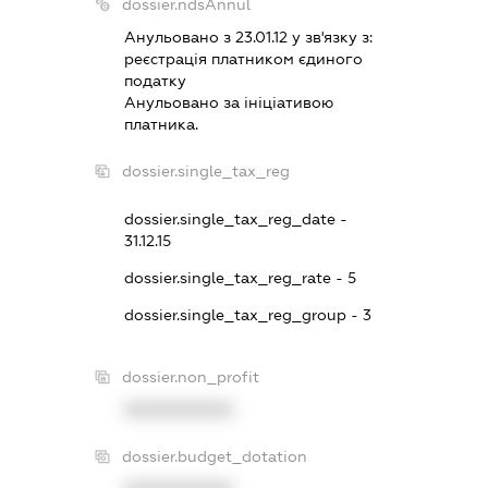
dossier.ndsAnnul
Анульовано з 23.01.12 у зв'язку з:
реєстрацiя платником єдиного
податку
Анульовано за iнiцiативою
платника.
dossier.single_tax_reg
dossier.single_tax_reg_date -
31.12.15
dossier.single_tax_reg_rate - 5
dossier.single_tax_reg_group - 3
dossier.non_profit
XXXXXXXXXX
dossier.budget_dotation