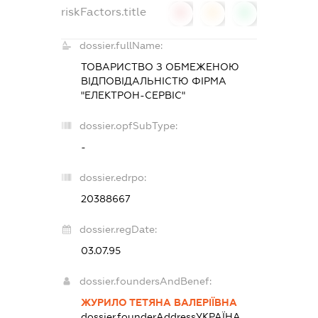
riskFactors.title
0
0
0
dossier.fullName:
ТОВАРИСТВО З ОБМЕЖЕНОЮ
ВІДПОВІДАЛЬНІСТЮ ФІРМА
"ЕЛЕКТРОН-СЕРВІС"
dossier.opfSubType:
-
dossier.edrpo:
20388667
dossier.regDate:
03.07.95
dossier.foundersAndBenef:
ЖУРИЛО ТЕТЯНА ВАЛЕРІЇВНА
dossier.founderAddress
УКРАЇНА,