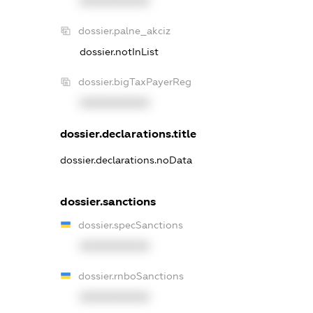
XXXXXXXXXX
dossier.palne_akciz
dossier.notInList
dossier.bigTaxPayerReg
XXXXXXXXXX
dossier.declarations.title
dossier.declarations.noData
dossier.sanctions
dossier.specSanctions
XXXXXXXXXX
dossier.rnboSanctions
XXXXXXXXXX