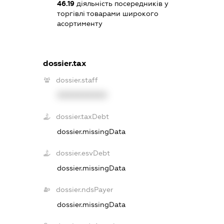
46.19
діяльність посередників у
торгівлі товарами широкого
асортименту
dossier.tax
dossier.staff
XXXXXXXXXX
dossier.taxDebt
dossier.missingData
dossier.esvDebt
dossier.missingData
dossier.ndsPayer
dossier.missingData