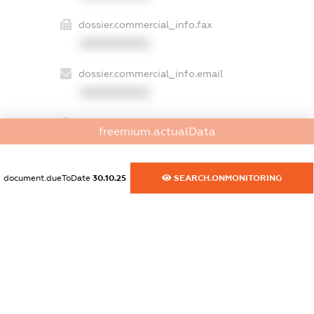
dossier.commercial_info.fax
XXXXXXXXXX
dossier.commercial_info.email
XXXXXXXXXX
dossier.commercial_info.website
freemium.actualData
XXXXXXXXXX
dossier.commercial_info.activity
document.dueToDate
30.10.25
SEARCH.ONMONITORING
XXXXXXXXXX
freemium.exampleText_1
freemium.exampleText_2
freemium.anonymousPerSearch2
FREEMIUM.DETAILS