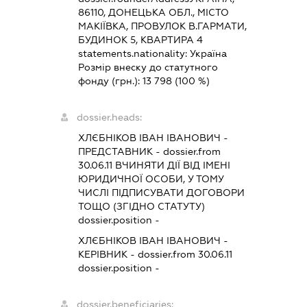
86110, ДОНЕЦЬКА ОБЛ., МІСТО
МАКІЇВКА, ПРОВУЛОК В.ГАРМАТИ,
БУДИНОК 5, КВАРТИРА 4
statements.nationality:
Україна
Розмір внеску до статутного
фонду (грн.):
13 798
(100 %)
dossier.heads:
ХЛЄБНІКОВ ІВАН ІВАНОВИЧ
-
ПРЕДСТАВНИК
- dossier.from
30.06.11
ВЧИНЯТИ ДІЇ ВІД ІМЕНІ
ЮРИДИЧНОЇ ОСОБИ, У ТОМУ
ЧИСЛІ ПІДПИСУВАТИ ДОГОВОРИ
ТОЩО (ЗГІДНО СТАТУТУ)
dossier.position -
ХЛЄБНІКОВ ІВАН ІВАНОВИЧ
-
КЕРІВНИК
- dossier.from 30.06.11
dossier.position -
dossier.beneficiaries: