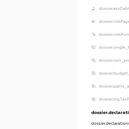
dossier.esvDeb
dossier.ndsPay
dossier.ndsAnn
dossier.single_
dossier.non_pro
dossier.budget
dossier.palne_a
dossier.bigTax
dossier.declarati
dossier.declaratio