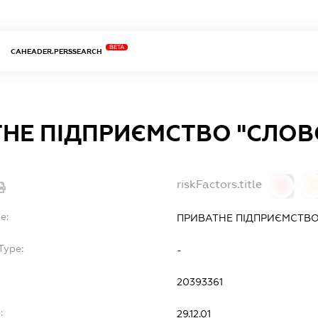
BETA
CAHEADER.PERSSEARCH
НЕ ПІДПРИЄМСТВО "СЛОВО
riskFactors.title
0
0
e:
ПРИВАТНЕ ПІДПРИЄМСТВО 
Type:
-
20393361
:
29.12.01