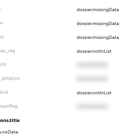
t
dossier.missingData
er
dossier.missingData
ul
dossier.missingData
tax_reg
dossier.notInList
fit
XXXXXXXXXX
_dotation
XXXXXXXXXX
kciz
dossier.notInList
PayerReg
XXXXXXXXXX
ons.title
ns.noData