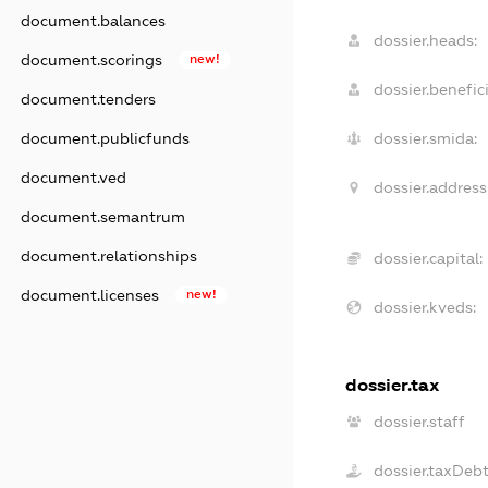
document.balances
dossier.heads:
document.scorings
new!
dossier.benefici
document.tenders
document.publicfunds
dossier.smida:
document.ved
dossier.address
document.semantrum
document.relationships
dossier.capital:
document.licenses
new!
dossier.kveds:
dossier.tax
dossier.staff
dossier.taxDeb