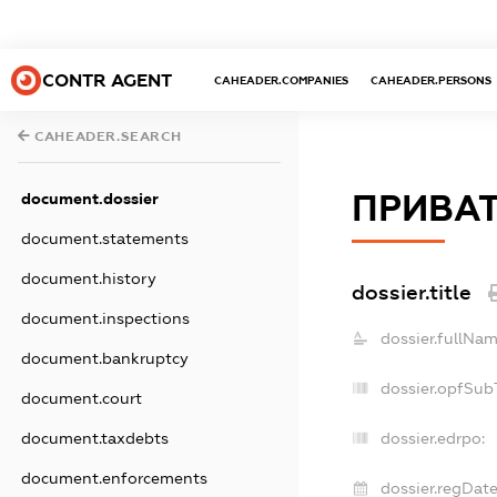
CONTR AGENT
CAHEADER.COMPANIES
CAHEADER.PERSONS
CAHEADER.SEARCH
ПРИВАТ
document.dossier
document.statements
document.history
dossier.title
document.inspections
dossier.fullNam
document.bankruptcy
dossier.opfSub
document.court
document.taxdebts
dossier.edrpo:
document.enforcements
dossier.regDate