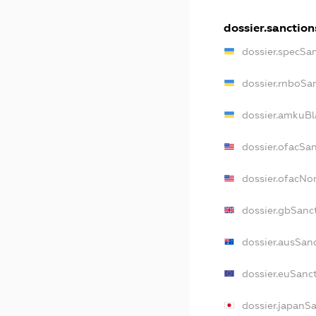
dossier.sanction
dossier.specSa
dossier.rnboSa
dossier.amkuBl
dossier.ofacSa
dossier.ofacN
dossier.gbSanc
dossier.ausSan
dossier.euSanc
dossier.japanS