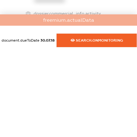
XXXXXXXXXX
dossier.commercial_info.activity
freemium.actualData
XXXXXXXXXX
document.dueToDate
30.07.18
SEARCH.ONMONITORING
freemium.exampleText_1
freemium.exampleText_2
freemium.anonymousPerSearch2
FREEMIUM.DETAILS
FREEMIUM.REGISTER