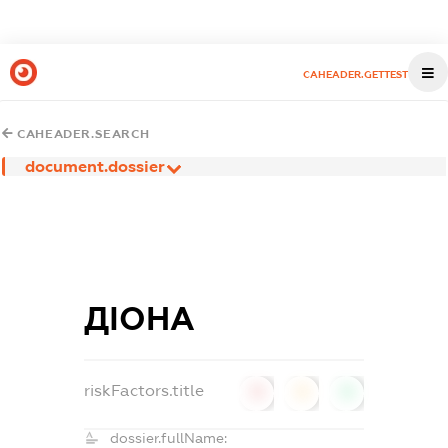
CAHEADER.GETTEST
CAHEADER.SEARCH
document.dossier
ДІОНА
riskFactors.title
0
0
0
dossier.fullName: