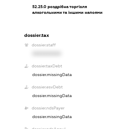
52.25.0
роздрібна торгівля
алкогольними та іншими напоями
dossier.tax
dossier.staff
XXXXXXXXXX
dossier.taxDebt
dossier.missingData
dossier.esvDebt
dossier.missingData
dossier.ndsPayer
dossier.missingData
dossier.ndsAnnul