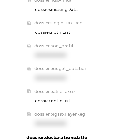
dossier.missingData
dossier.single_tax_reg
dossier.notInList
dossier.non_profit
XXXXXXXXXX
dossier.budget_dotation
XXXXXXXXXX
dossier.palne_akciz
dossier.notInList
dossier.bigTaxPayerReg
XXXXXXXXXX
dossier.declarations.title