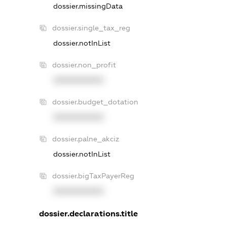
dossier.missingData
dossier.single_tax_reg
dossier.notInList
dossier.non_profit
XXXXXXXXXX
dossier.budget_dotation
XXXXXXXXXX
dossier.palne_akciz
dossier.notInList
dossier.bigTaxPayerReg
XXXXXXXXXX
dossier.declarations.title