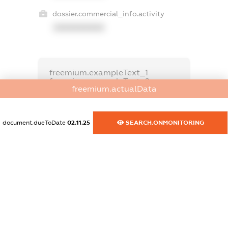
dossier.commercial_info.activity
XXXXXXXXXX
freemium.exampleText_1
freemium.exampleText_2
freemium.actualData
freemium.anonymousPerSearch2
FREEMIUM.DETAILS
FREEMIUM.REGISTER
document.dueToDate
02.11.25
SEARCH.ONMONITORING