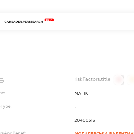
BETA
CAHEADER.PERSSEARCH
riskFactors.title
0
0
me:
МАГІК
bType:
-
20400316
ersAndBenef:
МОГИЛЕВСЬКА ВАЛЕНТИН