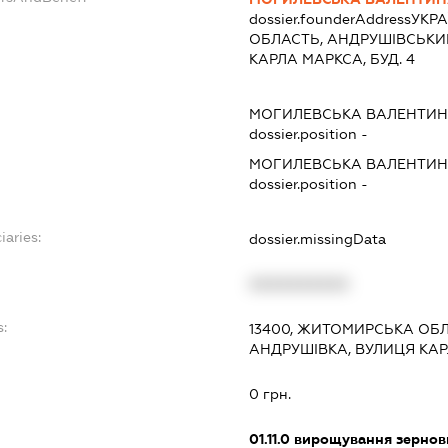
dossier.founderAddress
УКРА
ОБЛАСТЬ, АНДРУШIВСЬКИЙ
КАРЛА МАРКСА, БУД. 4
МОГИЛЕВСЬКА ВАЛЕНТИН
dossier.position -
МОГИЛЕВСЬКА ВАЛЕНТИН
dossier.position -
iaries:
dossier.missingData
XXXXXXXXXX
s:
13400, ЖИТОМИРСЬКА ОБЛ
АНДРУШІВКА, ВУЛИЦЯ КАР
0 грн.
01.11.0
вирощування зернови