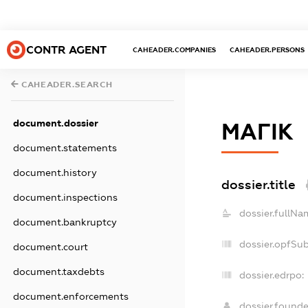
CONTR AGENT
CAHEADER.COMPANIES
CAHEADER.PERSONS
CAHEADER.SEARCH
document.dossier
МАГІК
document.statements
document.history
dossier.title
document.inspections
dossier.fullNa
document.bankruptcy
dossier.opfSu
document.court
document.taxdebts
dossier.edrpo:
document.enforcements
dossier.found