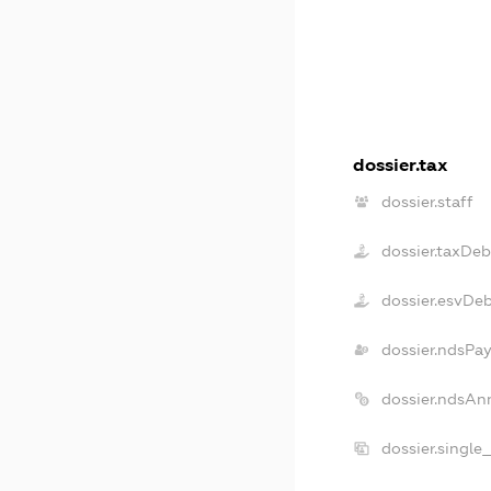
dossier.tax
dossier.staff
dossier.taxDeb
dossier.esvDe
dossier.ndsPay
dossier.ndsAn
dossier.single