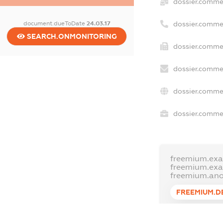
dossier.comme
document.dueToDate
24.03.17
dossier.comme
SEARCH.ONMONITORING
dossier.commer
dossier.commer
dossier.commer
dossier.commer
freemium.exa
freemium.ex
freemium.an
FREEMIUM.D