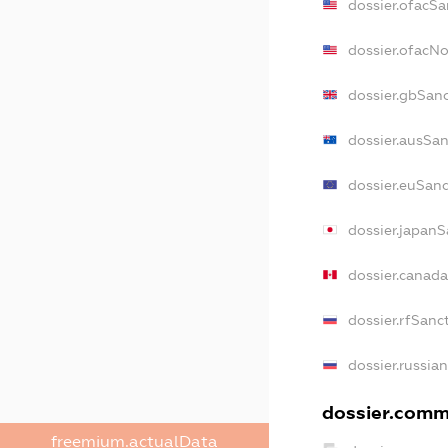
dossier.ofacSa
dossier.ofacN
dossier.gbSan
dossier.ausSan
dossier.euSanc
dossier.japanS
dossier.canad
dossier.rfSanc
dossier.russia
dossier.comme
freemium.actualData