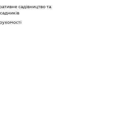
ративне садівництво та
садників
ерухомості