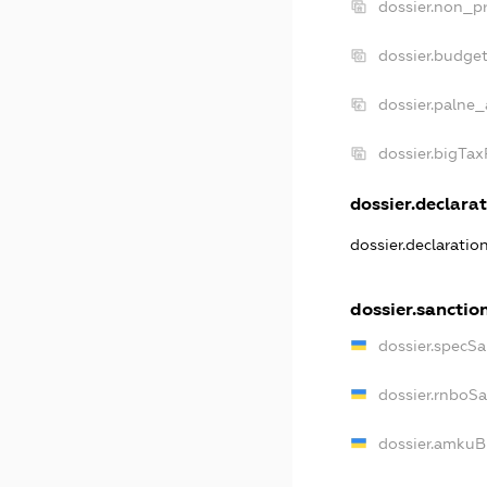
dossier.non_pr
dossier.budge
dossier.palne_
dossier.bigTa
dossier.declarat
dossier.declaratio
dossier.sanctio
dossier.specSa
dossier.rnboS
dossier.amkuB