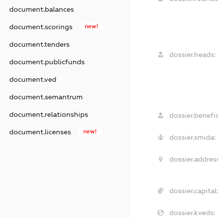
document.balances
document.scorings
new!
document.tenders
dossier.heads:
document.publicfunds
document.ved
document.semantrum
document.relationships
dossier.benefic
document.licenses
new!
dossier.smida:
dossier.addres
dossier.capital:
dossier.kveds: