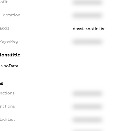
ofit
XXXXXXXXXX
t_dotation
XXXXXXXXXX
akciz
dossier.notInList
xPayerReg
XXXXXXXXXX
ions.title
ns.noData
ns
nctions
XXXXXXXXXX
anctions
XXXXXXXXXX
lackList
XXXXXXXXXX