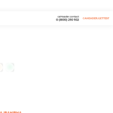
caHeader.contact
CAHEADER.GETTEST
0 (800) 210 102
0
А ІВАНІВНА