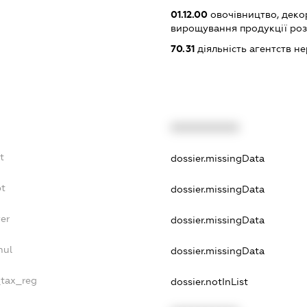
01.12.00
овочівництво, деко
вирощування продукції роз
70.31
діяльність агентств н
XXXXXXXXXX
t
dossier.missingData
bt
dossier.missingData
er
dossier.missingData
nul
dossier.missingData
_tax_reg
dossier.notInList