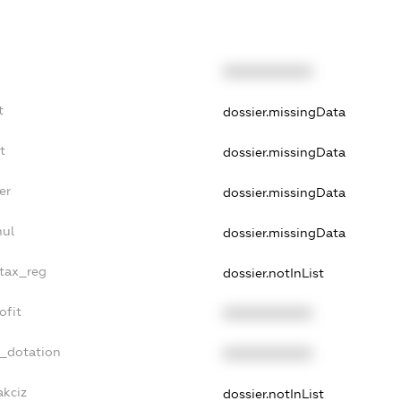
XXXXXXXXXX
t
dossier.missingData
t
dossier.missingData
er
dossier.missingData
nul
dossier.missingData
_tax_reg
dossier.notInList
ofit
XXXXXXXXXX
t_dotation
XXXXXXXXXX
akciz
dossier.notInList