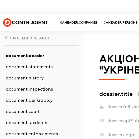
CONTR AGENT
CAHEADER.COMPANIES
CAHEADER.PERSONS
CAHEADER.SEARCH
document.dossier
АКЦІОН
document.statements
"УКРІН
document.history
document.inspections
dossier.title
document.bankruptcy
dossier.fullNa
document.court
dossier.opfSub
document.taxdebts
document.enforcements
dossier.edrpo: