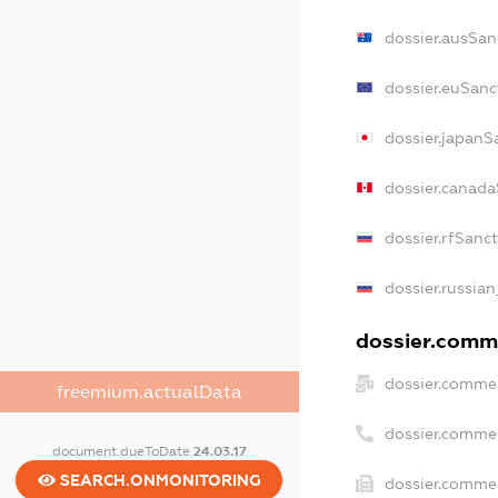
dossier.ausSan
dossier.euSanc
dossier.japanS
dossier.canada
dossier.rfSanc
dossier.russian
dossier.comme
dossier.commer
freemium.actualData
dossier.comme
document.dueToDate
24.03.17
SEARCH.ONMONITORING
dossier.commer