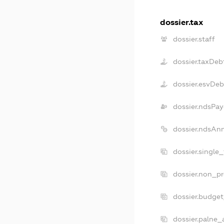
dossier.tax
dossier.staff
dossier.taxDeb
dossier.esvDeb
dossier.ndsPay
dossier.ndsAn
dossier.single
dossier.non_pr
dossier.budge
dossier.palne_