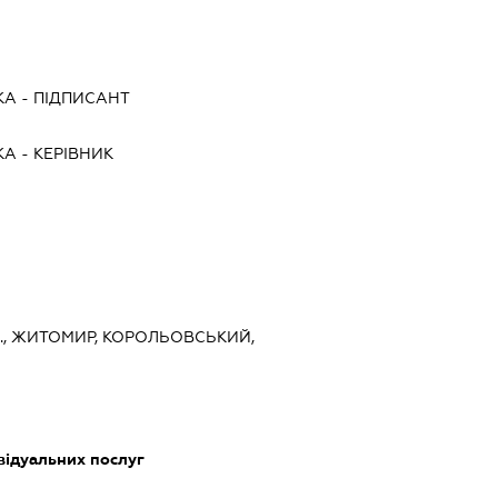
КА
-
ПІДПИСАНТ
КА
-
КЕРІВНИК
., ЖИТОМИР, КОРОЛЬОВСЬКИЙ,
відуальних послуг