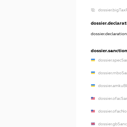
dossier.bigTa
dossier.declarati
dossier.declaratio
dossier.sanctio
dossier.specSa
dossier.rnboSa
dossier.amkuBl
dossier.ofacSa
dossier.ofacN
dossier.gbSanc