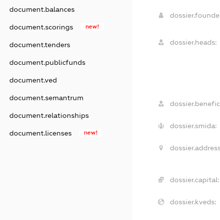
document.balances
dossier.found
document.scorings
new!
dossier.heads:
document.tenders
document.publicfunds
document.ved
document.semantrum
dossier.benefic
document.relationships
dossier.smida:
document.licenses
new!
dossier.address
dossier.capital:
dossier.kveds: