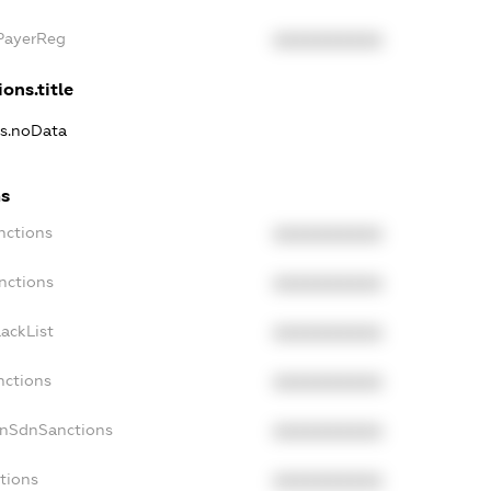
xPayerReg
XXXXXXXXXX
ons.title
ns.noData
ns
nctions
XXXXXXXXXX
nctions
XXXXXXXXXX
ackList
XXXXXXXXXX
nctions
XXXXXXXXXX
onSdnSanctions
XXXXXXXXXX
tions
XXXXXXXXXX