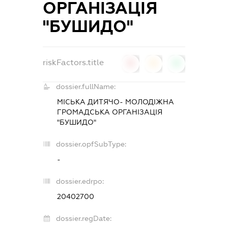
ОРГАНІЗАЦІЯ
"БУШИДО"
riskFactors.title
0
0
0
dossier.fullName:
МІСЬКА ДИТЯЧО- МОЛОДІЖНА
ГРОМАДСЬКА ОРГАНІЗАЦІЯ
"БУШИДО"
dossier.opfSubType:
-
dossier.edrpo:
20402700
dossier.regDate: