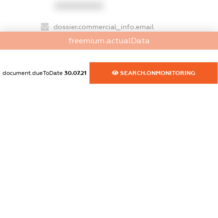
XXXXXXXXXX
dossier.commercial_info.email
XXXXXXXXXX
freemium.actualData
dossier.commercial_info.website
document.dueToDate
30.07.21
SEARCH.ONMONITORING
XXXXXXXXXX
dossier.commercial_info.activity
XXXXXXXXXX
freemium.exampleText_1
freemium.exampleText_2
freemium.anonymousPerSearch2
FREEMIUM.DETAILS
FREEMIUM.REGISTER