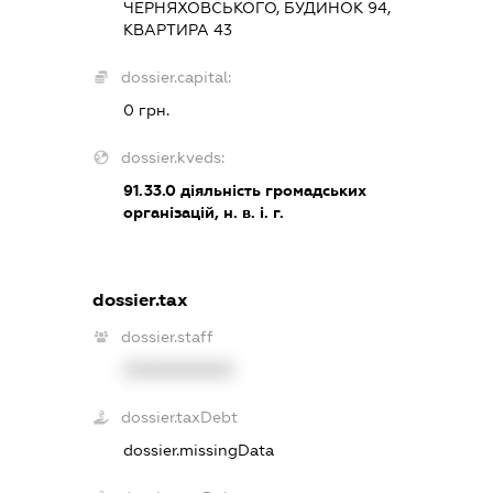
ЧЕРНЯХОВСЬКОГО, БУДИНОК 94,
КВАРТИРА 43
dossier.capital:
0 грн.
dossier.kveds:
91.33.0
діяльність громадських
організацій, н. в. і. г.
dossier.tax
dossier.staff
XXXXXXXXXX
dossier.taxDebt
dossier.missingData