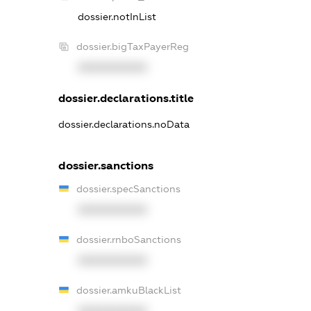
dossier.notInList
dossier.bigTaxPayerReg
XXXXXXXXXX
dossier.declarations.title
dossier.declarations.noData
dossier.sanctions
dossier.specSanctions
XXXXXXXXXX
dossier.rnboSanctions
XXXXXXXXXX
dossier.amkuBlackList