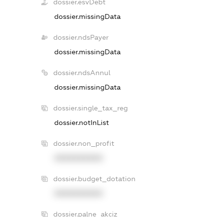
dossier.esvDebt
dossier.missingData
dossier.ndsPayer
dossier.missingData
dossier.ndsAnnul
dossier.missingData
dossier.single_tax_reg
dossier.notInList
dossier.non_profit
XXXXXXXXXX
dossier.budget_dotation
XXXXXXXXXX
dossier.palne_akciz