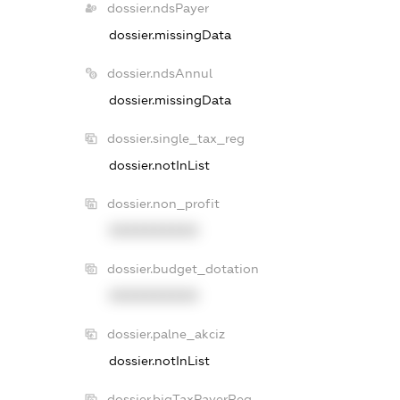
dossier.ndsPayer
dossier.missingData
dossier.ndsAnnul
dossier.missingData
dossier.single_tax_reg
dossier.notInList
dossier.non_profit
XXXXXXXXXX
dossier.budget_dotation
XXXXXXXXXX
dossier.palne_akciz
dossier.notInList
dossier.bigTaxPayerReg