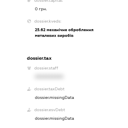
dossier.capital:
0 грн.
dossier.kveds:
25.62
механічне оброблення
металевих виробів
dossier.tax
dossier.staff
XXXXXXXXXX
dossier.taxDebt
dossier.missingData
dossier.esvDebt
dossier.missingData