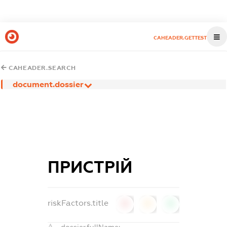
CAHEADER.GETTEST
CAHEADER.SEARCH
document.dossier
ПРИСТРІЙ
riskFactors.title
0
0
0