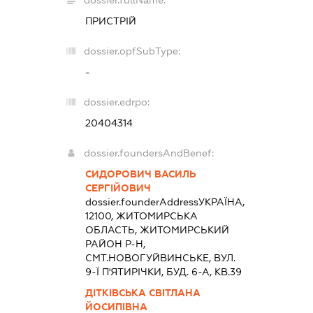
dossier.fullName:
ПРИСТРІЙ
dossier.opfSubType:
-
dossier.edrpo:
20404314
dossier.foundersAndBenef:
СИДОРОВИЧ ВАСИЛЬ
СЕРГІЙОВИЧ
dossier.founderAddress
УКРАЇНА,
12100, ЖИТОМИРСЬКА
ОБЛАСТЬ, ЖИТОМИРСЬКИЙ
РАЙОН Р-Н,
СМТ.НОВОГУЙВИНСЬКЕ, ВУЛ.
9-Ї П'ЯТИРІЧКИ, БУД. 6-А, КВ.39
ДІТКІВСЬКА СВІТЛАНА
ЙОСИПІВНА