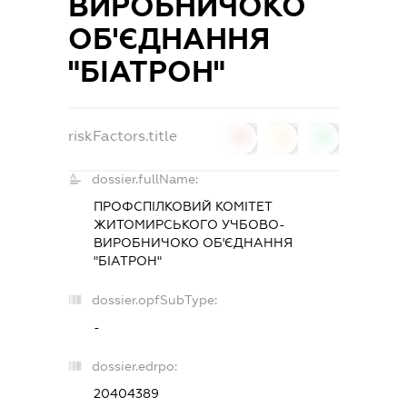
ВИРОБНИЧОКО
ОБ'ЄДНАННЯ
"БІАТРОН"
riskFactors.title
0
0
0
dossier.fullName:
ПРОФСПІЛКОВИЙ КОМІТЕТ
ЖИТОМИРСЬКОГО УЧБОВО-
ВИРОБНИЧОКО ОБ'ЄДНАННЯ
"БІАТРОН"
dossier.opfSubType:
-
dossier.edrpo:
20404389