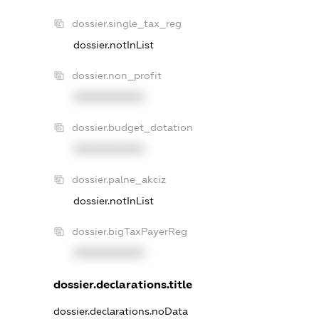
dossier.single_tax_reg
dossier.notInList
dossier.non_profit
XXXXXXXXXX
dossier.budget_dotation
XXXXXXXXXX
dossier.palne_akciz
dossier.notInList
dossier.bigTaxPayerReg
XXXXXXXXXX
dossier.declarations.title
dossier.declarations.noData