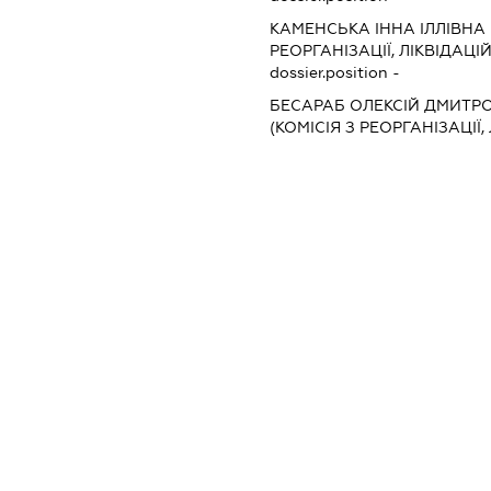
КАМЕНСЬКА ІННА ІЛЛІВНА
РЕОРГАНІЗАЦІЇ, ЛІКВІДАЦІ
dossier.position -
БЕСАРАБ ОЛЕКСІЙ ДМИТР
(КОМІСІЯ З РЕОРГАНІЗАЦІЇ,
dossier.position -
ГОНГАЛО АНТОНІНА ВЛАД
dossier.position -
s:
dossier.missingData
XXXXXXXXXX
УКРАЇНА, 12444, ЖИТОМИР
СІНГУРИ, ВУЛ. ШКІЛЬНА, Б
0 грн.
85.59
інші види освіти, н.в.і.