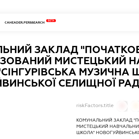
BETA
CAHEADER.PERSSEARCH
ЬНИЙ ЗАКЛАД "ПОЧАТКО
ІЗОВАНИЙ МИСТЕЦЬКИЙ 
"СІНГУРІВСЬКА МУЗИЧНА 
ВИНСЬКОЇ СЕЛИЩНОЇ РА
riskFactors.title
0
0
КОМУНАЛЬНИЙ ЗАКЛАД "П
МИСТЕЦЬКИЙ НАВЧАЛЬНИЙ
ШКОЛА" НОВОГУЙВИНСЬКО