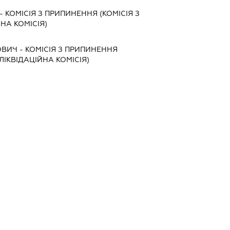
-
КОМІСІЯ З ПРИПИНЕННЯ (КОМІСІЯ З
ЙНА КОМІСІЯ)
ОВИЧ
-
КОМІСІЯ З ПРИПИНЕННЯ
 ЛІКВІДАЦІЙНА КОМІСІЯ)
ИСЛАВІВНА
-
КЕРІВНИК
СЬКА ОБЛ., ЖИТОМИРСЬКИЙ Р-Н, СЕЛО
УДИНОК 1
у.