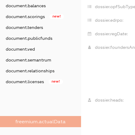
document.balances
dossier.opfSubType
document.scorings
new!
dossier.edrpo:
document.tenders
dossier.regDate:
document.publicfunds
dossier.foundersA
document.ved
document.semantrum
document.relationships
document.licenses
new!
dossier.heads:
freemium.actualData