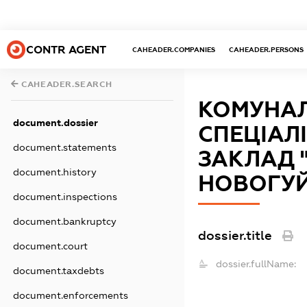
CONTR AGENT
CAHEADER.COMPANIES
CAHEADER.PERSONS
CAHEADER.SEARCH
КОМУНАЛ
document.dossier
СПЕЦІАЛ
document.statements
ЗАКЛАД 
document.history
НОВОГУЙ
document.inspections
document.bankruptcy
dossier.title
document.court
dossier.fullName:
document.taxdebts
document.enforcements