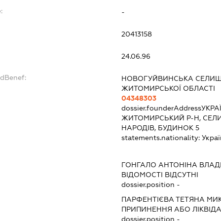
:
-
20413158
24.06.96
ndBenef:
НОВОГУЙВИНСЬКА СЕЛИЩ
ЖИТОМИРСЬКОЇ ОБЛАСТІ
04348303
dossier.founderAddress
УКРА
ЖИТОМИРСЬКИЙ Р-Н, СЕЛ
НАРОДІВ, БУДИНОК 5
statements.nationality:
Украї
ГОНГАЛО АНТОНІНА ВЛАД
ВІДОМОСТІ ВІДСУТНІ
dossier.position -
ПАРФЕНТІЄВА ТЕТЯНА МИ
ПРИПИНЕННЯ АБО ЛІКВІД
dossier.position -