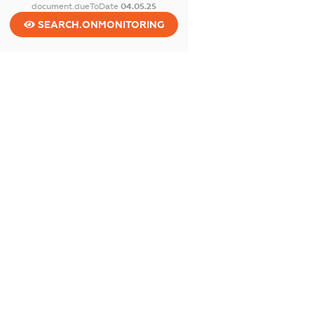
document.dueToDate
04.05.25
SEARCH.ONMONITORING
dossier.beneficiarie
dossier.smida:
dossier.address:
dossier.capital:
dossier.kveds: