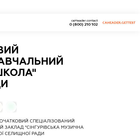
caHeader.contact
CAHEADER.GETTEST
0 (800) 210 102
ВИЙ
НАВЧАЛЬНИЙ
ШКОЛА"
ДИ
0
ОЧАТКОВИЙ СПЕЦІАЛІЗОВАНИЙ
 ЗАКЛАД "СІНГУРІВСЬКА МУЗИЧНА
Ї СЕЛИЩНОЇ РАДИ