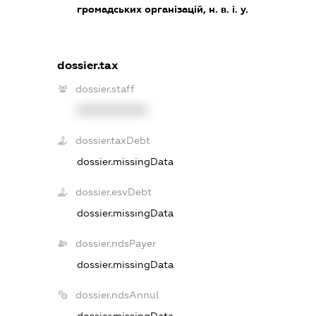
громадських організацій, н. в. і. у.
dossier.tax
dossier.staff
XXXXXXXXXX
dossier.taxDebt
dossier.missingData
dossier.esvDebt
dossier.missingData
dossier.ndsPayer
dossier.missingData
dossier.ndsAnnul