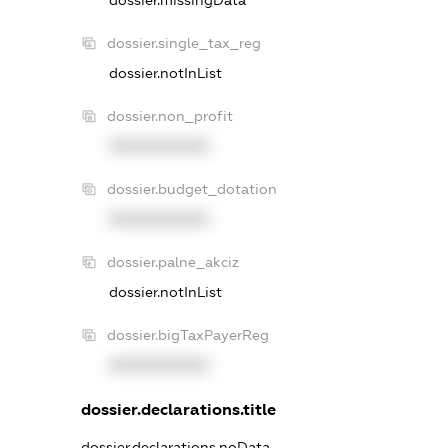
dossier.missingData
dossier.single_tax_reg
dossier.notInList
dossier.non_profit
XXXXXXXXXX
dossier.budget_dotation
XXXXXXXXXX
dossier.palne_akciz
dossier.notInList
dossier.bigTaxPayerReg
XXXXXXXXXX
dossier.declarations.title
dossier.declarations.noData