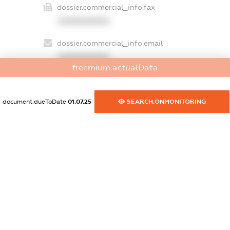
dossier.commercial_info.fax
XXXXXXXXXX
dossier.commercial_info.email
XXXXXXXXXX
freemium.actualData
dossier.commercial_info.website
XXXXXXXXXX
document.dueToDate
01.07.25
SEARCH.ONMONITORING
dossier.commercial_info.activity
XXXXXXXXXX
freemium.exampleText_1
freemium.exampleText_2
freemium.anonymousPerSearch2
FREEMIUM.DETAILS
FREEMIUM.REGISTER