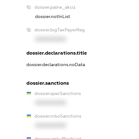
dossier.palne_akciz
dossier.notInList
dossier.bigTaxPayerReg
XXXXXXXXXX
dossier.declarations.title
dossier.declarations.noData
dossier.sanctions
dossier.specSanctions
XXXXXXXXXX
dossier.rnboSanctions
XXXXXXXXXX
dossier.amkuBlackList