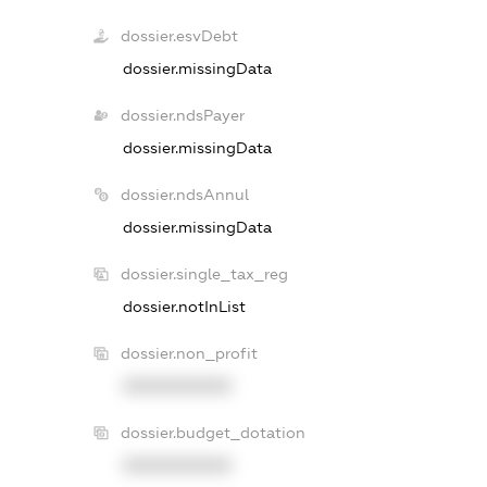
dossier.esvDebt
dossier.missingData
dossier.ndsPayer
dossier.missingData
dossier.ndsAnnul
dossier.missingData
dossier.single_tax_reg
dossier.notInList
dossier.non_profit
XXXXXXXXXX
dossier.budget_dotation
XXXXXXXXXX