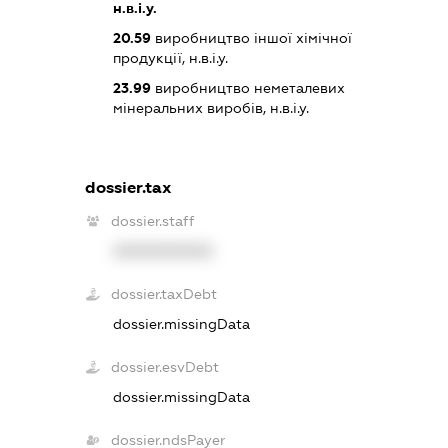
н.в.і.у.
20.59
виробництво іншої хімічної
продукції, н.в.і.у.
23.99
виробництво неметалевих
мінеральних виробів, н.в.і.у.
dossier.tax
dossier.staff
XXXXXXXXXX
dossier.taxDebt
dossier.missingData
dossier.esvDebt
dossier.missingData
dossier.ndsPayer