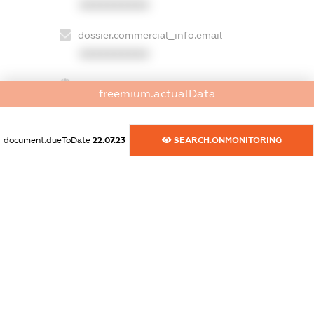
XXXXXXXXXX
dossier.commercial_info.email
XXXXXXXXXX
dossier.commercial_info.website
freemium.actualData
XXXXXXXXXX
dossier.commercial_info.activity
document.dueToDate
22.07.23
SEARCH.ONMONITORING
XXXXXXXXXX
freemium.exampleText_1
freemium.exampleText_2
freemium.anonymousPerSearch2
FREEMIUM.DETAILS
FREEMIUM.REGISTER