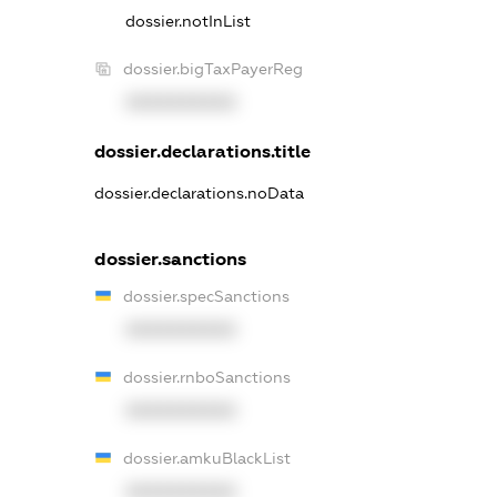
dossier.notInList
dossier.bigTaxPayerReg
XXXXXXXXXX
dossier.declarations.title
dossier.declarations.noData
dossier.sanctions
dossier.specSanctions
XXXXXXXXXX
dossier.rnboSanctions
XXXXXXXXXX
dossier.amkuBlackList
XXXXXXXXXX