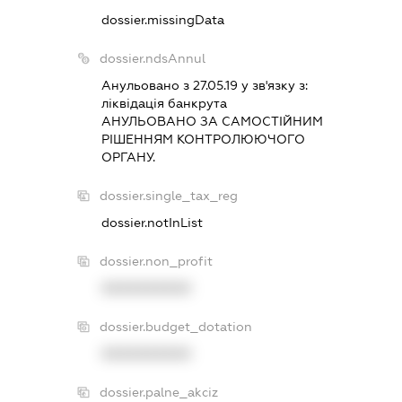
dossier.missingData
dossier.ndsAnnul
Анульовано з 27.05.19 у зв'язку з:
лiквiдацiя банкрута
АНУЛЬОВАНО ЗА САМОСТIЙНИМ
РIШЕННЯМ КОНТРОЛЮЮЧОГО
ОРГАНУ.
dossier.single_tax_reg
dossier.notInList
dossier.non_profit
XXXXXXXXXX
dossier.budget_dotation
XXXXXXXXXX
dossier.palne_akciz