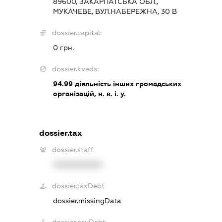
89600, ЗАКАРПАТСЬКА ОБЛ.,
МУКАЧЕВЕ, ВУЛ.НАБЕРЕЖНА, 30 В
dossier.capital:
0 грн.
dossier.kveds:
94.99
діяльність інших громадських
організацій, н. в. і. у.
dossier.tax
dossier.staff
XXXXXXXXXX
dossier.taxDebt
dossier.missingData