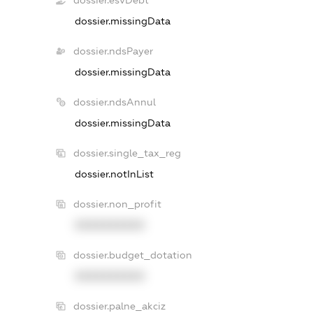
dossier.esvDebt
dossier.missingData
dossier.ndsPayer
dossier.missingData
dossier.ndsAnnul
dossier.missingData
dossier.single_tax_reg
dossier.notInList
dossier.non_profit
XXXXXXXXXX
dossier.budget_dotation
XXXXXXXXXX
dossier.palne_akciz