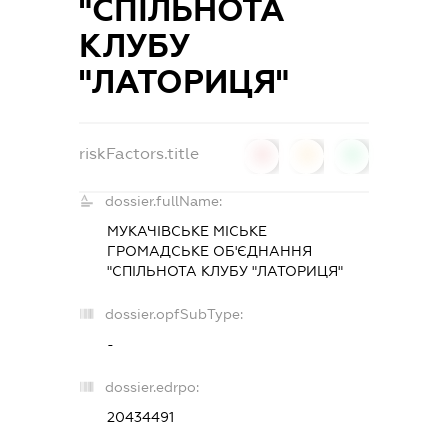
"СПІЛЬНОТА
КЛУБУ
"ЛАТОРИЦЯ"
riskFactors.title
0
0
0
dossier.fullName:
МУКАЧІВСЬКЕ МІСЬКЕ
ГРОМАДСЬКЕ ОБ'ЄДНАННЯ
"СПІЛЬНОТА КЛУБУ "ЛАТОРИЦЯ"
dossier.opfSubType:
-
dossier.edrpo:
20434491