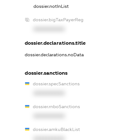
dossier.notInList
dossier.bigTaxPayerReg
XXXXXXXXXX
dossier.declarations.title
dossier.declarations.noData
dossier.sanctions
dossier.specSanctions
XXXXXXXXXX
dossier.rnboSanctions
XXXXXXXXXX
dossier.amkuBlackList
XXXXXXXXXX