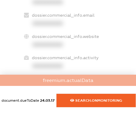
XXXXXXXXXX
dossier.commercial_info.email
XXXXXXXXXX
dossier.commercial_info.website
XXXXXXXXXX
dossier.commercial_info.activity
XXXXXXXXXX
freemium.actualData
freemium.exampleText_1
freemium.exampleText_2
document.dueToDate
24.03.17
SEARCH.ONMONITORING
freemium.anonymousPerSearch2
FREEMIUM.DETAILS
FREEMIUM.REGISTER