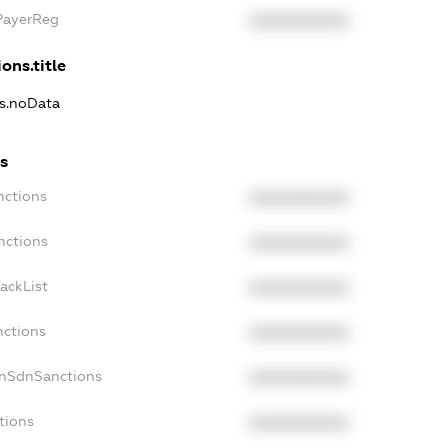
xPayerReg
XXXXXXXXXX
ons.title
ns.noData
ns
nctions
XXXXXXXXXX
nctions
XXXXXXXXXX
ackList
XXXXXXXXXX
nctions
XXXXXXXXXX
onSdnSanctions
XXXXXXXXXX
tions
XXXXXXXXXX