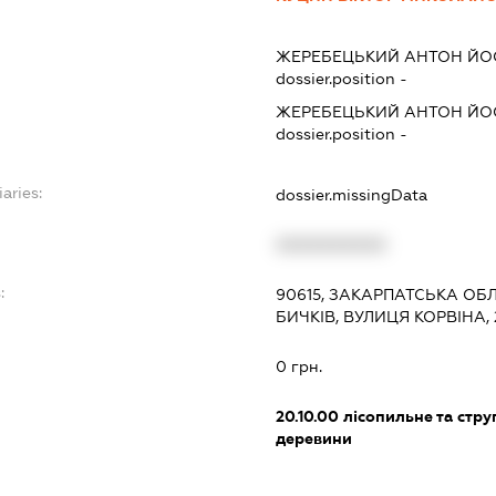
ЖЕРЕБЕЦЬКИЙ АНТОН Й
dossier.position -
ЖЕРЕБЕЦЬКИЙ АНТОН Й
dossier.position -
aries:
dossier.missingData
XXXXXXXXXX
:
90615, ЗАКАРПАТСЬКА ОБЛ
БИЧКІВ, ВУЛИЦЯ КОРВІНА, 
0 грн.
20.10.00
лісопильне та стр
деревини