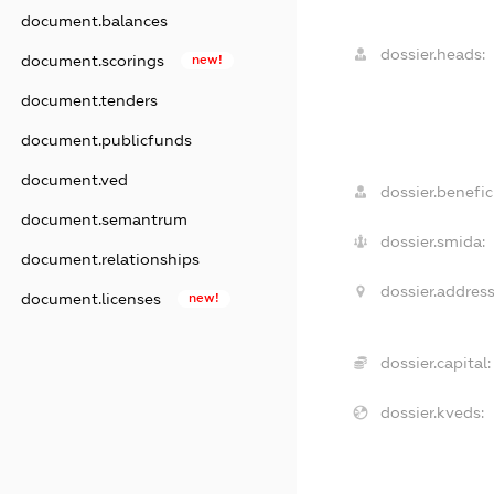
document.balances
dossier.heads:
document.scorings
new!
document.tenders
document.publicfunds
document.ved
dossier.benefici
document.semantrum
dossier.smida:
document.relationships
dossier.address
document.licenses
new!
dossier.capital:
dossier.kveds: