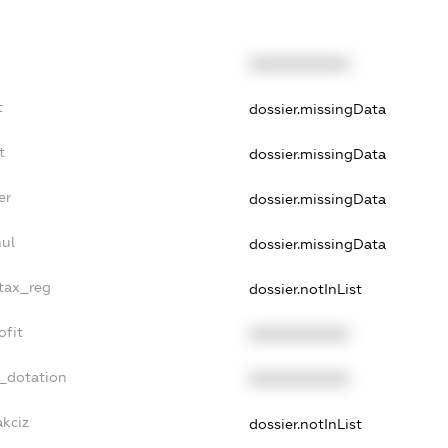
XXXXXXXXXX
t
dossier.missingData
t
dossier.missingData
er
dossier.missingData
nul
dossier.missingData
_tax_reg
dossier.notInList
ofit
XXXXXXXXXX
t_dotation
XXXXXXXXXX
akciz
dossier.notInList