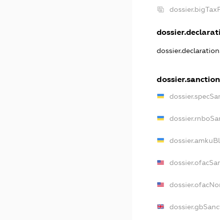
dossier.bigTa
dossier.declarati
dossier.declaratio
dossier.sanctio
dossier.specSa
dossier.rnboSa
dossier.amkuBl
dossier.ofacSa
dossier.ofacN
dossier.gbSanc