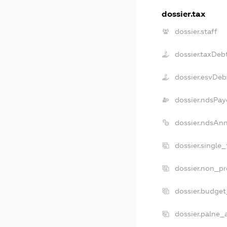
dossier.tax
dossier.staff
dossier.taxDeb
dossier.esvDeb
dossier.ndsPay
dossier.ndsAn
dossier.single
dossier.non_pr
dossier.budge
dossier.palne_