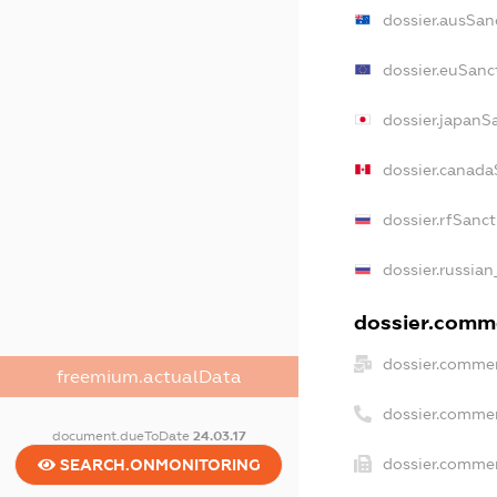
dossier.ausSan
dossier.euSanc
dossier.japanS
dossier.canada
dossier.rfSanc
dossier.russian
dossier.comme
dossier.commer
freemium.actualData
dossier.comme
document.dueToDate
24.03.17
dossier.commer
SEARCH.ONMONITORING