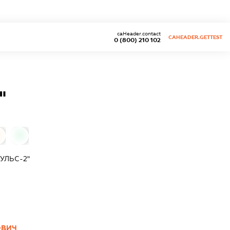
caHeader.contact
CAHEADER.GETTEST
0 (800) 210 102
"
0
УЛЬС-2"
ОВИЧ