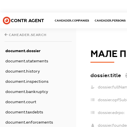
CONTR AGENT
CAHEADER.COMPANIES
CAHEADER.PERSONS
CAHEADER.SEARCH
document.dossier
МАЛЕ П
document.statements
document.history
dossier.title
document.inspections
dossier.fullNa
document.bankruptcy
dossier.opfSub
document.court
document.taxdebts
dossier.edrpo:
document.enforcements
dossier.found