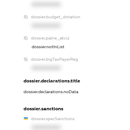
XXXXXXXXXX
dossier.budget_dotation
XXXXXXXXXX
dossier.palne_akciz
dossier.notInList
dossier.bigTaxPayerReg
XXXXXXXXXX
dossier.declarations.title
dossier.declarations.noData
dossier.sanctions
dossier.specSanctions
XXXXXXXXXX