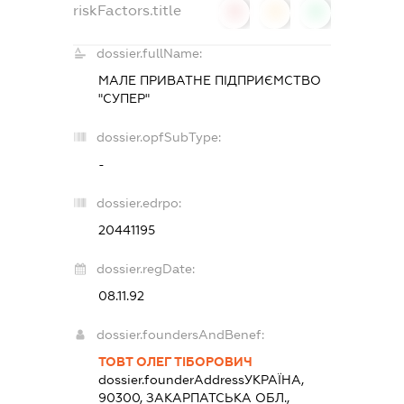
riskFactors.title
0
0
0
dossier.fullName:
МАЛЕ ПРИВАТНЕ ПІДПРИЄМСТВО
"СУПЕР"
dossier.opfSubType:
-
dossier.edrpo:
20441195
dossier.regDate:
08.11.92
dossier.foundersAndBenef:
ТОВТ ОЛЕГ ТІБОРОВИЧ
dossier.founderAddress
УКРАЇНА,
90300, ЗАКАРПАТСЬКА ОБЛ.,