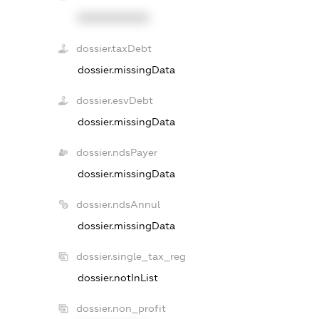
XXXXXXXXXX
dossier.taxDebt
dossier.missingData
dossier.esvDebt
dossier.missingData
dossier.ndsPayer
dossier.missingData
dossier.ndsAnnul
dossier.missingData
dossier.single_tax_reg
dossier.notInList
dossier.non_profit