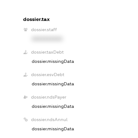
dossier.tax
dossier.staff
XXXXXXXXXX
dossier.taxDebt
dossier.missingData
dossier.esvDebt
dossier.missingData
dossier.ndsPayer
dossier.missingData
dossier.ndsAnnul
dossier.missingData