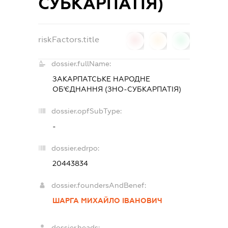
СУБКАРПАТІЯ)
riskFactors.title
0
0
0
dossier.fullName:
ЗАКАРПАТСЬКЕ НАРОДНЕ
ОБ'ЄДНАННЯ (ЗНО-СУБКАРПАТІЯ)
dossier.opfSubType:
-
dossier.edrpo:
20443834
dossier.foundersAndBenef:
ШАРГА МИХАЙЛО ІВАНОВИЧ
dossier.heads: