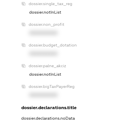
dossier.single_tax_reg
dossier.notInList
dossier.non_profit
XXXXXXXXXX
dossier.budget_dotation
XXXXXXXXXX
dossier.palne_akciz
dossier.notInList
dossier.bigTaxPayerReg
XXXXXXXXXX
dossier.declarations.title
dossier.declarations.noData