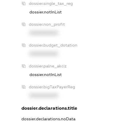
dossier.single_tax_reg
dossier.notInList
dossier.non_profit
XXXXXXXXXX
dossier.budget_dotation
XXXXXXXXXX
dossier.palne_akciz
dossier.notInList
dossier.bigTaxPayerReg
XXXXXXXXXX
dossier.declarations.title
dossier.declarations.noData