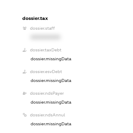
dossier.tax
dossier.staff
XXXXXXXXXX
dossier.taxDebt
dossier.missingData
dossier.esvDebt
dossier.missingData
dossier.ndsPayer
dossier.missingData
dossier.ndsAnnul
dossier.missingData