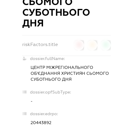
СЬОМОГО
СУБОТНЬОГО
ДНЯ
riskFactors.title
0
0
0
dossier.fullName:
ЦЕНТР МІЖРЕГІОНАЛЬНОГО
ОБ'ЄДНАННЯ ХРИСТИЯН СЬОМОГО
СУБОТНЬОГО ДНЯ
dossier.opfSubType:
-
dossier.edrpo:
20443892