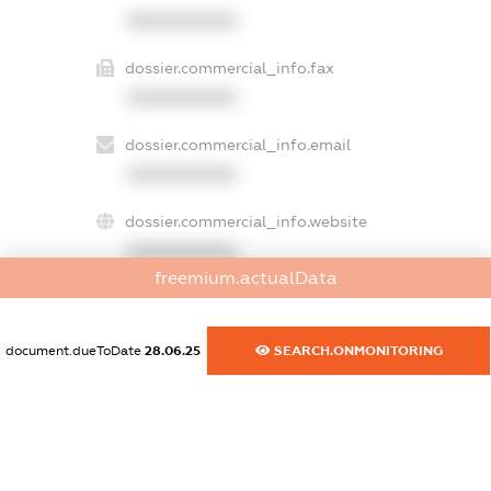
XXXXXXXXXX
dossier.commercial_info.fax
XXXXXXXXXX
dossier.commercial_info.email
XXXXXXXXXX
dossier.commercial_info.website
XXXXXXXXXX
freemium.actualData
dossier.commercial_info.activity
XXXXXXXXXX
document.dueToDate
28.06.25
SEARCH.ONMONITORING
freemium.exampleText_1
freemium.exampleText_2
freemium.anonymousPerSearch2