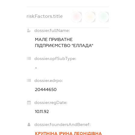
riskFactors.title
0
0
0
dossier.fullName:
МАЛЕ ПРИВАТНЕ
ПІДПРИЄМСТВО "ЕЛЛАДА"
dossier.opfSubType:
-
dossier.edrpo:
20444650
dossier.regDate:
10.11.92
dossier.foundersAndBenef:
КРУПНІНА ІРИНА ЛЕОНІДІВНА