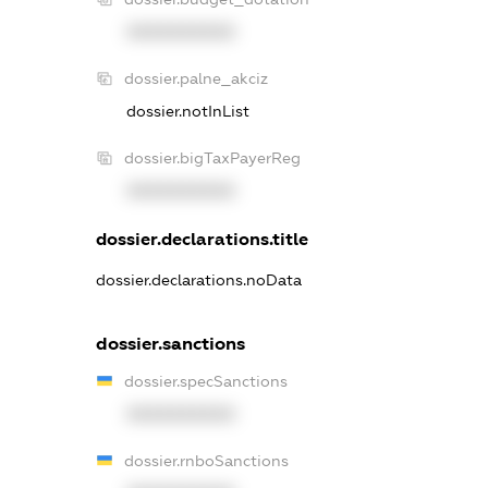
XXXXXXXXXX
dossier.palne_akciz
dossier.notInList
dossier.bigTaxPayerReg
XXXXXXXXXX
dossier.declarations.title
dossier.declarations.noData
dossier.sanctions
dossier.specSanctions
XXXXXXXXXX
dossier.rnboSanctions