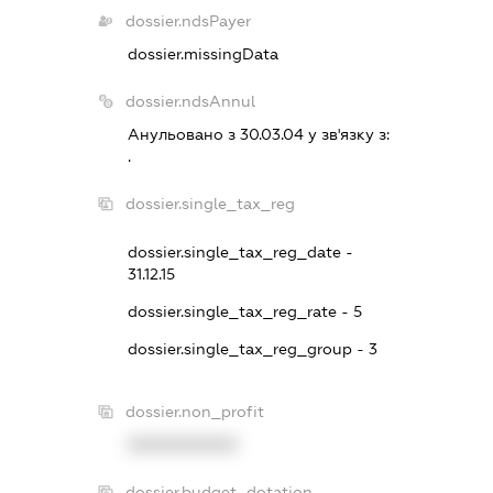
dossier.ndsPayer
dossier.missingData
dossier.ndsAnnul
Анульовано з 30.03.04 у зв'язку з:
.
dossier.single_tax_reg
dossier.single_tax_reg_date -
31.12.15
dossier.single_tax_reg_rate - 5
dossier.single_tax_reg_group - 3
dossier.non_profit
XXXXXXXXXX
dossier.budget_dotation