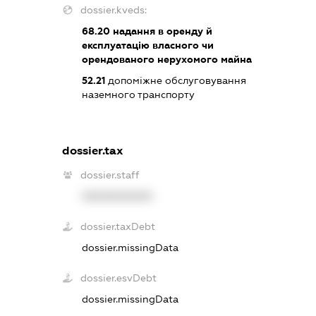
dossier.kveds:
68.20
надання в оренду й
експлуатацію власного чи
орендованого нерухомого майна
52.21
допоміжне обслуговування
наземного транспорту
dossier.tax
dossier.staff
XXXXXXXXXX
dossier.taxDebt
dossier.missingData
dossier.esvDebt
dossier.missingData