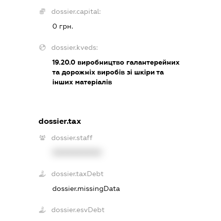
dossier.capital:
0 грн.
dossier.kveds:
19.20.0
виробництво галантерейних
та дорожніх виробів зі шкіри та
інших матеріалів
dossier.tax
dossier.staff
XXXXXXXXXX
dossier.taxDebt
dossier.missingData
dossier.esvDebt