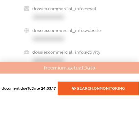
dossier.commercial_info.email
XXXXXXXXXX
dossier.commercial_info.website
XXXXXXXXXX
dossier.commercial_info.activity
XXXXXXXXXX
freemium.actualData
freemium.exampleText_1
document.dueToDate
24.03.17
SEARCH.ONMONITORING
freemium.exampleText_2
freemium.anonymousPerSearch2
FREEMIUM.DETAILS
FREEMIUM.REGISTER