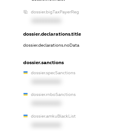
dossier.bigTaxPayerReg
XXXXXXXXXX
dossier.declarations.title
dossier.declarations.noData
dossier.sanctions
dossier.specSanctions
XXXXXXXXXX
dossier.rnboSanctions
XXXXXXXXXX
dossier.amkuBlackList
XXXXXXXXXX